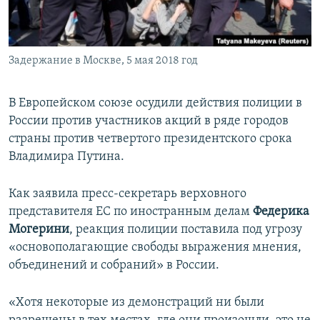
ПРИСОЕДИНЯЙТЕСЬ!
ПОБЕДИТЕЛЕЙ НЕ СУДЯТ?
КРЫМ.НЕПОКОРЕННЫЙ
Задержание в Москве, 5 мая 2018 год
ELIFBE
УКРАИНСКАЯ ПРОБЛЕМА КРЫМА
В Европейском союзе осудили действия полиции в
Все сайты RFE/RL
России против участников акций в ряде городов
страны против четвертого президентского срока
Владимира Путина.
Как заявила пресс-секретарь верховного
представителя ЕС по иностранным делам
Федерика
Могерини
, реакция полиции поставила под угрозу
«основополагающие свободы выражения мнения,
объединений и собраний» в России.
«Хотя некоторые из демонстраций ни были