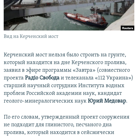
ПРИСОЕДИНЯЙТЕСЬ!
ПОБЕДИТЕЛЕЙ НЕ СУДЯТ?
КРЫМ.НЕПОКОРЕННЫЙ
ELIFBE
Вид на Керченский мост
УКРАИНСКАЯ ПРОБЛЕМА КРЫМА
Все сайты RFE/RL
Керченский мост нельзя было строить на грунте,
который находится на дне Керченского пролива,
заявил в эфире программы «Завтра» (совместного
проекта
Радіо Свобода
и телеканала «112 Украина»)
старший научный сотрудник Института водных
проблем Российской академии наук, кандидат
геолого-минералогических наук
Юрий Медовар
.
По его словам, утвержденный проект сооружения
не подходит для глинистого, песчаного дна
пролива, который находится в сейсмически