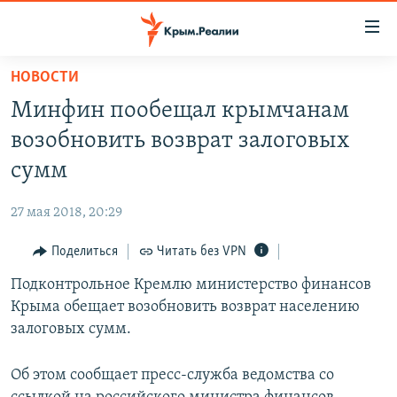
Доступность
ссылки
Вернуться
НОВОСТИ
к
НОВОСТИ
Минфин пообещал крымчанам
основному
СПЕЦПРОЕКТЫ
содержанию
возобновить возврат залоговых
ВОДА
Вернутся
ГРУЗ 200
сумм
к
ИСТОРИЯ
КАРТА ВОЕННЫХ ОБЪЕКТОВ КРЫМА
главной
27 мая 2018, 20:29
ЕЩЕ
11 ЛЕТ ОККУПАЦИИ КРЫМА. 11 ИСТОРИЙ СОПРОТИВЛЕНИЯ
навигации
Вернутся
Поделиться
Читать без VPN
РАДІО СВОБОДА
ИНТЕРАКТИВ
к
Подконтрольное Кремлю министерство финансов
КАК ОБОЙТИ БЛОКИРОВКУ
ИНФОГРАФИКА
поиску
Крыма обещает возобновить возврат населению
ТЕЛЕПРОЕКТ КРЫМ.РЕАЛИИ
залоговых сумм.
Українською
СОВЕТЫ ПРАВОЗАЩИТНИКОВ
Qırımtatar
Об этом сообщает пресс-служба ведомства со
ПРОПАВШИЕ БЕЗ ВЕСТИ