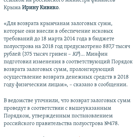
ссылкой на российского министра финансов
ПРИСОЕДИНЯЙТЕСЬ!
ПОБЕДИТЕЛЕЙ НЕ СУДЯТ?
Крыма
Ирину Кивико
.
КРЫМ.НЕПОКОРЕННЫЙ
«Для возврата крымчанам залоговых сумм,
ELIFBE
которые они внесли в обеспечение исковых
требований до 18 марта 2014 года в бюджете
УКРАИНСКАЯ ПРОБЛЕМА КРЫМА
полуострова на 2018 год предусмотрено 887,7 тысяч
Все сайты RFE/RL
рублей (375 тысяч гривен –
КР
)… Минфин
подготовил изменения в соответствующий Порядок
возврата залоговых сумм, пролонгирующий
осуществление возврата денежных средств в 2018
году физическим лицам», – сказано в сообщении.
В ведомстве уточнили, что возврат залоговых сумм
проведут в соответствии с вышеуказанным
Порядком, утвержденным постановлением
российского правительства полуострова №478.