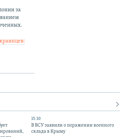
лонии за
ованием
юченных.
украинцев:
15:10
бует
В ВСУ заявили о поражении военного
нирований,
склада в Крыму