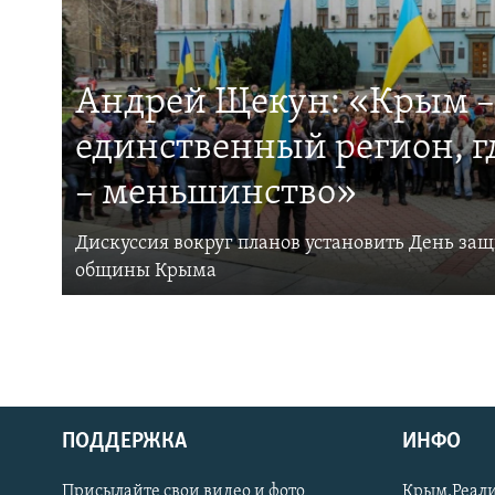
Андрей Щекун: «Крым –
единственный регион, 
– меньшинство»
Дискуссия вокруг планов установить День за
общины Крыма
ПОДДЕРЖКА
ИНФО
Українською
Присылайте свои видео и фото
Крым.Реали