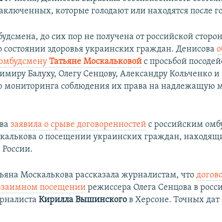
аключенных, которые голодают или находятся после г
удсмена, до сих пор не получена от российской сторо
 состоянии здоровья украинских граждан. Денисова
о
 омбудсмену
Татьяне Москальковой
с просьбой посодей
димиру Балуху, Олегу Сенцову, Александру Кольченко и
ю мониторинга соблюдения их права на надлежащую
ова
заявила о срыве договоренностей
с российским ом
калькова о посещении украинских граждан, находящ
 России.
ьяна Москалькова рассказала журналистам, что
догов
 взаимном посещении
режиссера Олега Сенцова в росс
урналиста
Кирилла Вышинского
в Херсоне. Точных дат