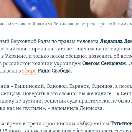
авам человека Людмила Денисова на встрече с российским о
ный Верховной Рады по правам человека
Людмила Де
о российская сторона настаивает сначала на посещении
в Украине, и только потом обещают позволить ей встр
в российской колонии украинцем
Олегом Сенцовым
. 
сказала в
эфире
Радiо Свобода.
ния – Вышинский, Одновол, Баранов, Одинцов, а пото
 Сенцову. Поверить в это сложно, вы же видите – к Сен
арпюку не пустили, решения суда практически не было
же нас не пустили», – напомнила Денисова.
, во время встречи с российским омбудсменом
Татьяно
й
19 июня, Денисова выразила обеспокоенность состоя