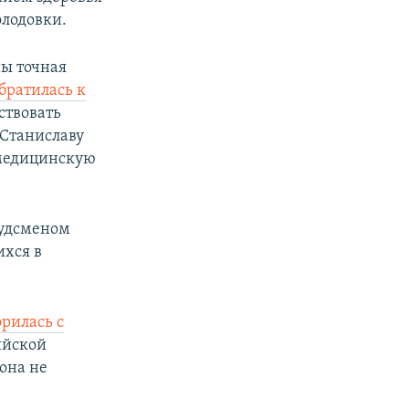
олодовки.
ны точная
братилась к
ствовать
 Станиславу
 медицинскую
будсменом
ихся в
орилась с
ийской
 она не