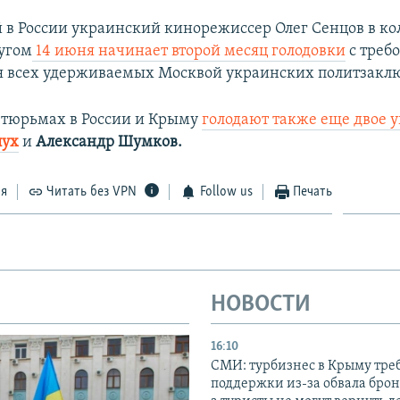
в России украинский кинорежиссер Олег Сенцов в ко
угом
14 июня начинает второй месяц голодовки
с треб
я всех удерживаемых Москвой украинских политзакл
в тюрьмах в России и Крыму
голодают также еще двое 
лух
и
Александр Шумков.
ся
Читать без VPN
Follow us
Печать
НОВОСТИ
16:10
СМИ: турбизнес в Крыму тре
поддержки из-за обвала бро