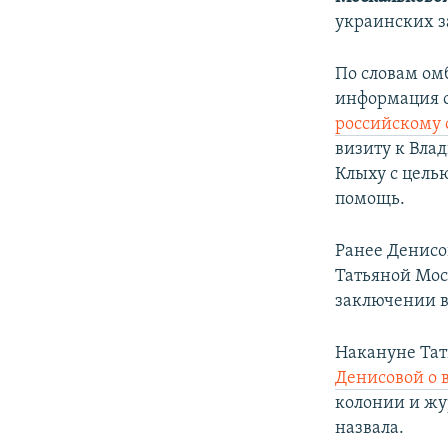
украинских з
По словам омб
информация о
российскому
визиту к Вла
Клыху с цель
помощь.
Ранее Денис
Татьяной Мос
заключении в
Накануне Тат
Денисовой о
колонии и ж
назвала.