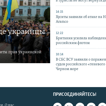
а туристы не могут вернуть д
14:15
Хуситы заявили об атаке на 
Aramco
где украинцы
12:22
Британия усилила наблюдени
российским флотом
щиты прав украинской
10:14
В СБС ВСУ заявили о пораже
судов российского «теневого 
Черном море
ПРИСОЕДИНЯЙТЕСЬ!
и. О нас