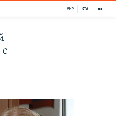
УКР
КТА
й
 с