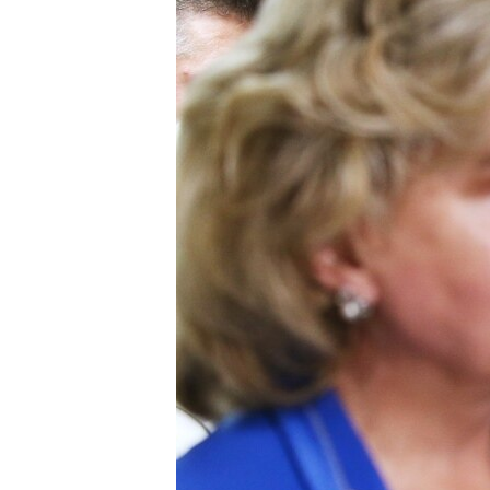
ПОБЕДИТЕЛЕЙ НЕ СУДЯТ?
КРЫМ.НЕПОКОРЕННЫЙ
ELIFBE
УКРАИНСКАЯ ПРОБЛЕМА КРЫМА