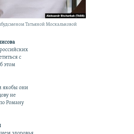
мбудсменом Татьяной Москальковой
нисова
 российских
етиться с
Об этом
м якобы они
цову не
 по Роману
й
нием здоровья