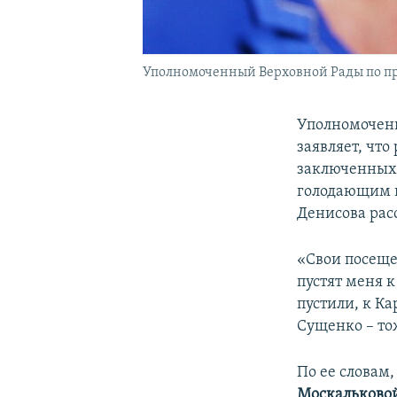
Уполномоченный Верховной Рады по пр
Уполномочен
заявляет, чт
заключенных 
голодающим 
Денисова рас
«Свои посеще
пустят меня к
пустили, к К
Сущенко – то
По ее словам
Москальково