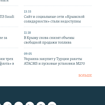
еньги
13:33
НПЗ Saudi
Сайт и социальные сети «Крымской
солидарности» стали недоступны
11:18
е за
В Крыму снова снизят объемы
свободной продажи топлива
09:05
нии трех
Украина закупит у Турции ракеты
флота» в
ATACMS и пусковые установки M270
БОЛЬШЕ