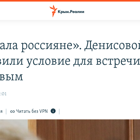
ала россияне». Денисово
вили условие для встречи
овым
:01
ся
Читать без VPN