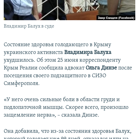
ПРИСОЕДИНЯЙТЕСЬ!
ПОБЕДИТЕЛЕЙ НЕ СУДЯТ?
КРЫМ.НЕПОКОРЕННЫЙ
Владимир Балух в суде
ELIFBE
УКРАИНСКАЯ ПРОБЛЕМА КРЫМА
Состояние здоровья голодающего в Крыму
Все сайты RFE/RL
украинского активиста
Владимира Балуха
ухудшилось. Об этом 25 июня корреспонденту
Крым Реалии сообщила адвокат
Ольга Динзе
после
посещения своего подзащитного в СИЗО
Симферополя.
«У него очень сильные боли в области груди и
подлопаточной мышцы. Скорее всего, произошло
защемление нерва», – сказала Динзе.
Она добавила, что из-за состояния здоровья Балух,