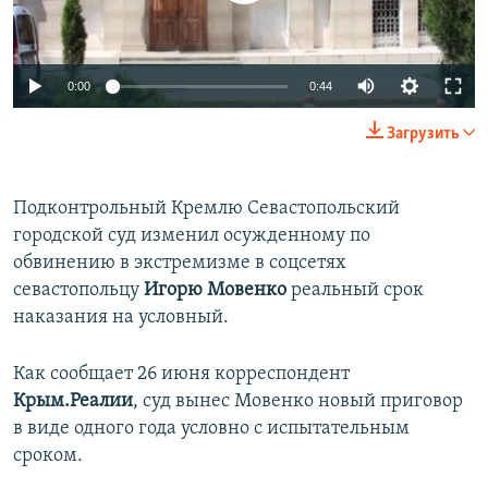
ПРИСОЕДИНЯЙТЕСЬ!
ПОБЕДИТЕЛЕЙ НЕ СУДЯТ?
КРЫМ.НЕПОКОРЕННЫЙ
0:00
0:44
ELIFBE
Загрузить
УКРАИНСКАЯ ПРОБЛЕМА КРЫМА
Все сайты RFE/RL
Подконтрольный Кремлю Севастопольский
городской суд изменил осужденному по
обвинению в экстремизме в соцсетях
севастопольцу
Игорю Мовенко
реальный срок
наказания на условный.
Как сообщает 26 июня корреспондент
Крым.Реалии
, суд вынес Мовенко новый приговор
в виде одного года условно с испытательным
сроком.