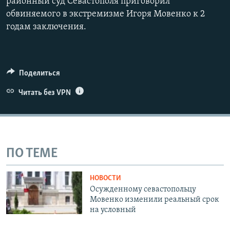
районный суд Севастополя приговорил
обвиняемого в экстремизме Игоря Мовенко к 2
годам заключения.
Поделиться
Читать без VPN
ПО ТЕМЕ
НОВОСТИ
Осужденному севастопольцу
Мовенко изменили реальный срок
на условный