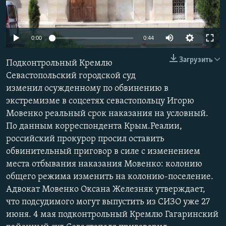
ПРИСОЕДИНЯЙТЕСЬ!
ПОБЕДИТЕЛЕЙ НЕ СУДЯТ?
КРЫМ.НЕПОКОРЕННЫЙ
0:00
0:44
ELIFBE
Загрузить
Подконтрольный Кремлю
УКРАИНСКАЯ ПРОБЛЕМА КРЫМА
Севастопольский городской суд
Все сайты RFE/RL
изменил осужденному по обвинению в
экстремизме в соцсетях севастопольцу Игорю
Мовенко реальный срок наказания на условный.
По данным корреспондента Крым.Реалии,
российский прокурор просил оставить
обвинительный приговор в силе с изменением
места отбывания наказания Мовенко: колонию
общего режима изменить на колонию-поселение.
Адвокат Мовенко Оксана Железняк утверждает,
что подсудимого могут выпустить из СИЗО уже 27
июня. 4 мая подконтрольный Кремлю Гагаринский