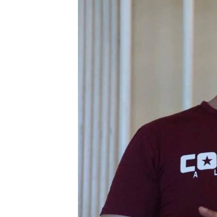
ПОБЕДИТЕЛЕЙ НЕ СУДЯТ?
КРЫМ.НЕПОКОРЕННЫЙ
ELIFBE
УКРАИНСКАЯ ПРОБЛЕМА КРЫМА