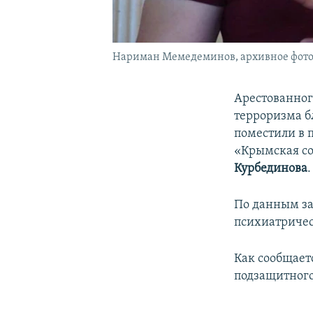
Нариман Мемедеминов, архивное фот
Арестованног
терроризма б
поместили в 
«Крымская со
Курбединова
.
По данным за
психиатричес
Как сообщаетс
подзащитного