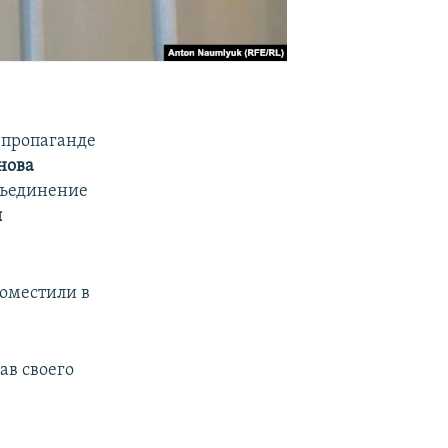
 пропаганде
нова
бъединение
я
оместили в
ав своего