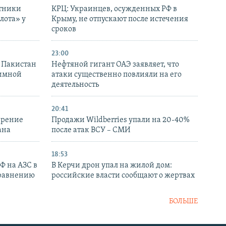
отники
КРЦ: Украинцев, осужденных РФ в
лота» у
Крыму, не отпускают после истечения
сроков
23:00
и Пакистан
Нефтяной гигант ОАЭ заявляет, что
аимной
атаки существенно повлияли на его
деятельность
20:41
ирение
Продажи Wildberries упали на 20-40%
ана
после атак ВСУ – СМИ
18:53
РФ на АЗС в
В Керчи дрон упал на жилой дом:
сравнению
российские власти сообщают о жертвах
БОЛЬШЕ