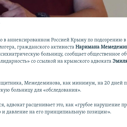
о
о в аннексированном Россией Крыму по подозрению в
логера, гражданского активиста
Наримана Мемедеми
психиатрическую больницу, сообщает общественное о
лидарность» со ссылкой на крымского адвоката
Эмил
щитника, Мемедеминова, как минимум, на 20 дней п
кую больницу для «обследования».
я, адвокат расценивает это, как «грубое нарушение пр
 и давление на его принципиальную позицию».