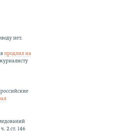
воду нет.
ля
продлил на
 журналисту
 российские
вал
следований
 2 ст. 146