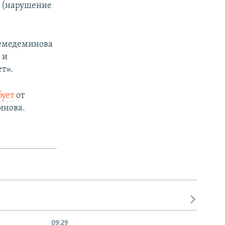
2 (нарушение
Мемедеминова
 и
т».
бует
от
инова.
09:29