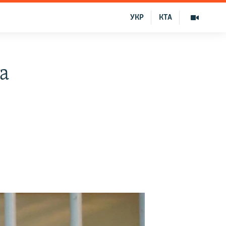
УКР
КТА
а