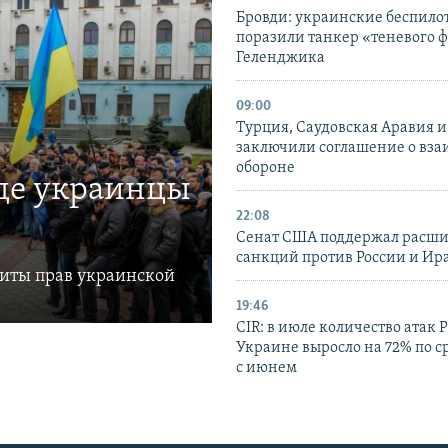
Бровди: украинские беспил
поразили танкер «теневого ф
Геленджика
09:00
Турция, Саудовская Аравия 
заключили соглашение о вз
обороне
где украинцы
22:08
Сенат США поддержал расш
санкций против России и Ир
щиты прав украинской
19:46
CIR: в июле количество атак 
Украине выросло на 72% по 
с июнем