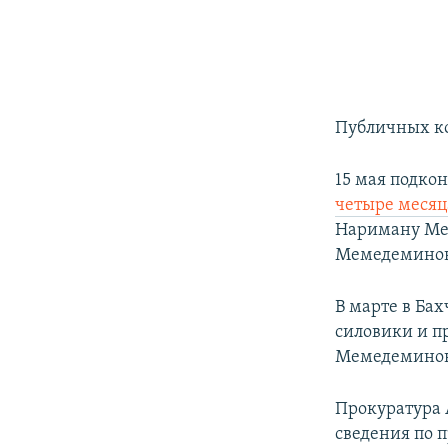
Публичных ко
15 мая подко
четыре месяц
Нариману Ме
Мемедеминов 
В марте в Ба
силовики и 
Мемедеминов
Прокуратура 
сведения по 