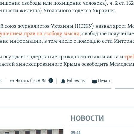
лишение свободы или похищение человека), ч. 2 ст. 16
нности жилища) Уголовного кодекса Украины.
й союз журналистов Украины (НСЖУ) назвал арест 
ушением прав на свободу мысли,
свободное получение
ние информации, в том числе с помощью сети Интерне
 осуждает задержание гражданского активиста и
тре
ластей аннексированного Крыма освободить Мемедем
ся
Читать без VPN
Follow us
Печать
НОВОСТИ
09:41