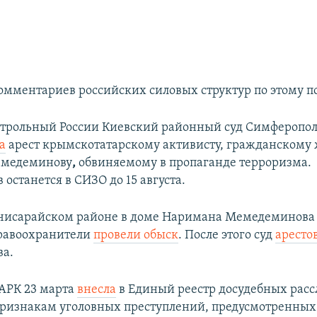
мментариев российских силовых структур по этому по
нтрольный России Киевский районный суд Симферопо
а
арест крымскотатарскому активисту, гражданскому
медеминову
,
обвиняемому в пропаганде терроризма.
останется в СИЗО до 15 августа.
хчисарайском районе в доме Наримана Мемедеминова
правоохранители
провели обыск
. После этого суд
аресто
а.​
АРК 23 марта
внесла
в Единый реестр досудебных рас
признакам уголовных преступлений, предусмотренных ч.