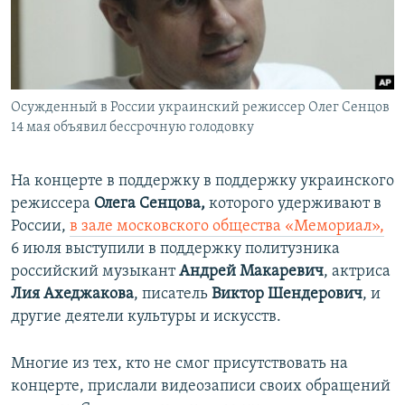
ПРИСОЕДИНЯЙТЕСЬ!
ПОБЕДИТЕЛЕЙ НЕ СУДЯТ?
КРЫМ.НЕПОКОРЕННЫЙ
ELIFBE
Осужденный в России украинский режиссер Олег Сенцов
УКРАИНСКАЯ ПРОБЛЕМА КРЫМА
14 мая объявил бессрочную голодовку
Все сайты RFE/RL
На концерте в поддержку в поддержку украинского
режиссера
Олега Сенцова,
которого удерживают в
России,
в зале московского общества «Мемориал»,
6 июля выступили в поддержку политузника
российский музыкант
Андрей Макаревич
, актриса
Лия Ахеджакова
, писатель
Виктор Шендерович
, и
другие деятели культуры и искусств.
Многие из тех, кто не смог присутствовать на
концерте, прислали видеозаписи своих обращений