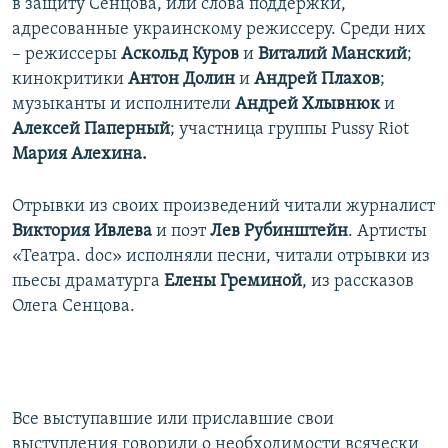
в защиту Сенцова, или слова поддержки,
адресованные украинскому режиссеру. Среди них
– режиссеры
Аскольд Куров
и
Виталий Манский
;
кинокритики
Антон Долин
и
Андрей Плахов
;
музыканты и исполнители
Андрей Хлывнюк
и
Алексей Паперный
; участница группы Pussy Riot
Мария Алехина.
Отрывки из своих произведений читали журналист
Виктория Ивлева
и поэт
Лев Рубинштейн
. Артисты
«Театра. doc» исполняли песни, читали отрывки из
пьесы драматурга
Елены Греминой
, из рассказов
Олега Сенцова.​
Все выступавшие или приславшие свои
выступления говорили о необходимости всячески