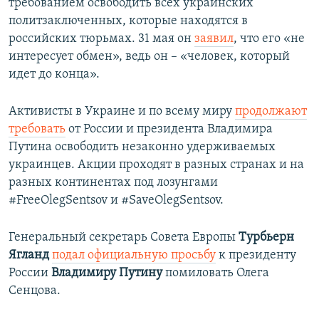
требованием освободить всех украинских
политзаключенных, которые находятся в
российских тюрьмах. 31 мая он
заявил
, что его «не
интересует обмен», ведь он ​– «человек, который
идет до конца».
Активисты в Украине и по всему миру
продолжают
требовать
от России и президента Владимира
Путина освободить незаконно удерживаемых
украинцев. Акции проходят в разных странах и на
разных континентах под лозунгами​
#FreeOlegSentsov и #SaveOlegSentsov.
Генеральный секретарь Совета Европы
Турбьерн
Ягланд
подал официальную просьбу
к президенту
России
Владимиру Путину
помиловать Олега
Сенцова.