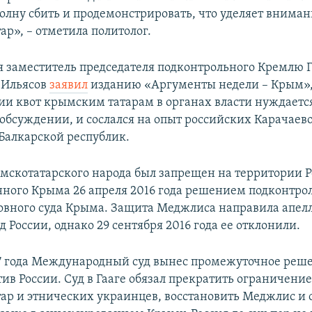
олну сбить и продемонстрировать, что уделяет внима
р», – отметила политолог.
я заместитель председателя подконтрольного Кремлю Г
 Ильясов
заявил
изданию «Аргументы недели – Крым», 
ии квот крымским татарам в органах власти нуждаетс
обсуждении, и сослался на опыт российских Карачаев
Балкарской республик.
скотатарского народа был запрещен на территории Р
ного Крыма 26 апреля 2016 года решением подконтро
вного суда Крыма. Защита Меджлиса направила апел
 России, однако 29 сентября 2016 года ее отклонили.
17 года Международный суд вынес промежуточное реше
ив России. Суд в Гааге обязал прекратить ограничение
ар и этнических украинцев, восстановить Меджлис и 