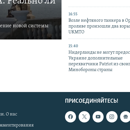
. Реально ли
16:55
Возле нефтяного танкера в 
ление новой системы
проливе произошли два взры
UKMTO
15:40
Нидерланды не могут предос
Украине дополнительные
перехватчики Patriot из своих
Минобороны страны
ПРИСОЕДИНЯЙТЕСЬ!
и. О нас
омментирования