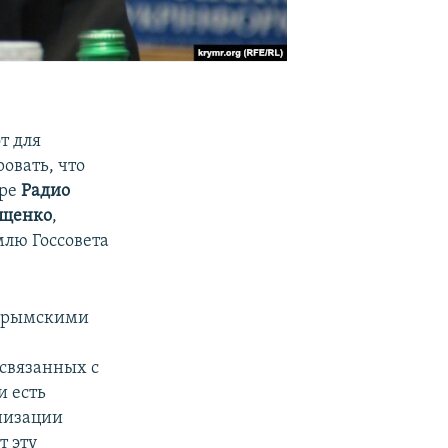
т для
овать, что
ире
Радио
ищенко
,
млю Госсовета
с крымскими
связанных с
и есть
анизации
т эту