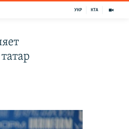
УКР
КТА
ляет
татар