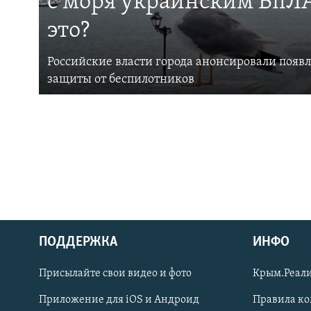
с моря украинским БпЛА
это?
Российские власти города анонсировали появ
защиты от беспилотников
ПОДДЕРЖКА
ИНФО
Українською
Присылайте свои видео и фото
Крым.Реали
Qırımtatar
Приложение для iOS и Андроид
Правила к