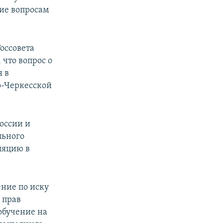
ние вопросам
оссовета
что вопрос о
я в
о-Черкесской
оссии и
льного
ляцию в
ние по иску
 прав
обучение на