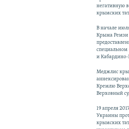
негативную в
крымских тата
В начале июл
Крыма Ремзи
предоставлен
специальном 
и Кабардино-
Меджлис крым
аннексирован
Кремлю Верхо
Верховный суд
19 апреля 20
Украины прот
крымских тат