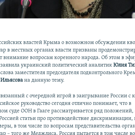
ссийских властей Крыма о возможном обсуждении кво
ар в местных органах власти призваны продемонстрир
ет внимание вопросам коренного народа. Об этом в эф
заявила украинский политический аналитик
Юлия Т
слова заместителя председателя подконтрольного Кре
 Ильясова
на данную тему.
 связанный с очередной игрой в заигрывание России 
сийское руководство сегодня отлично понимает, что в
м суде ООН в Гааге рассматривается ряд положений, 
оссией статьи про противодействие дискриминации, 
еры, в том числе по вопросам представительства орг
р – того же Меджлиса. Россия пытается в том числе во