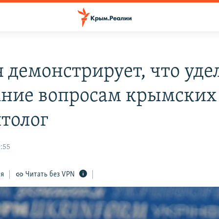
я демонстрирует, что уде
ние вопросам крымских 
итолог
:55
ся
Читать без VPN