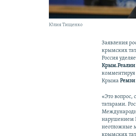
Юлия Тищенко
Заявления ро
крымских тат
Россия уделя
Крым.Реалии
комментируя 
Крыма
Ремзи
«Это вопрос,
татарами. Рос
Международно
нарушением Р
неотложные м
крымских тата