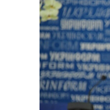
ПОБЕДИТЕЛЕЙ НЕ СУДЯТ?
КРЫМ.НЕПОКОРЕННЫЙ
ELIFBE
УКРАИНСКАЯ ПРОБЛЕМА КРЫМА