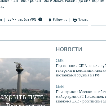
зыке в аннексированном Крыму. Россия до сих пор не
я.
ся
Читать без VPN
Follow us
Печать
НОВОСТИ
22:54
Под санкции США попали ку
генералы и компании, связа
поставками оружия из РФ
18:44
При взрыве в Москве погиб г
закрыть путь
майор армии РФ Плохотнюк и
главкома ВКС – российские 