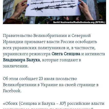
ПРИСОЕДИНЯЙТЕСЬ!
ПОБЕДИТЕЛЕЙ НЕ СУДЯТ?
КРЫМ.НЕПОКОРЕННЫЙ
ELIFBE
УКРАИНСКАЯ ПРОБЛЕМА КРЫМА
Правительство Великобритании и Северной
Все сайты RFE/RL
Ирландии призывает власти России освободить
всех украинских политузников и, в частности,
украинского режиссера
Олега Сенцова
и активиста
Владимира Балуха
, которые голодают в
заключении.
Об этом сообщает 23 июля посольство
Великобритании в Украине на своей странице в
Facebook.
«Обоих (Сенцова и Балуха –
КР
) российские власти