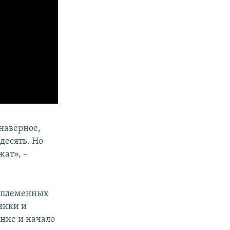
наверное,
десять. Но
жат», –
е племенных
ники и
ание и начало