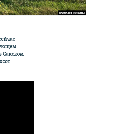
сейчас
азующем
в Сакском
хсот