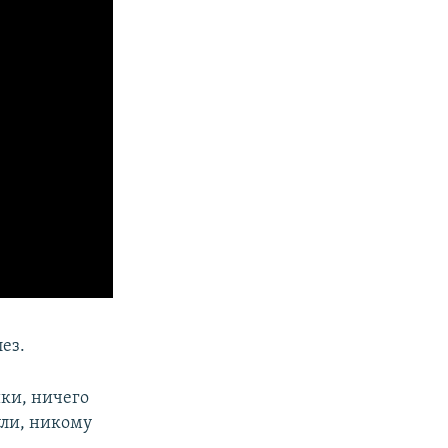
ез.
ики, ничего
нули, никому