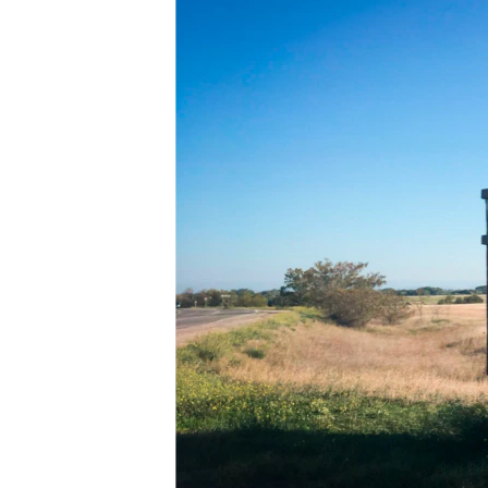
ПОБЕДИТЕЛЕЙ НЕ СУДЯТ?
КРЫМ.НЕПОКОРЕННЫЙ
ELIFBE
УКРАИНСКАЯ ПРОБЛЕМА КРЫМА