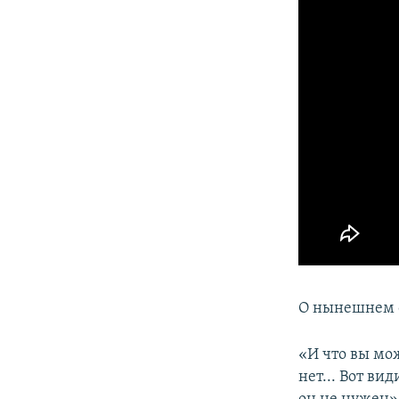
О нынешнем с
«И что вы мо
нет... Вот ви