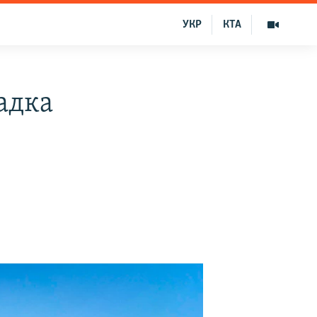
УКР
КТА
адка