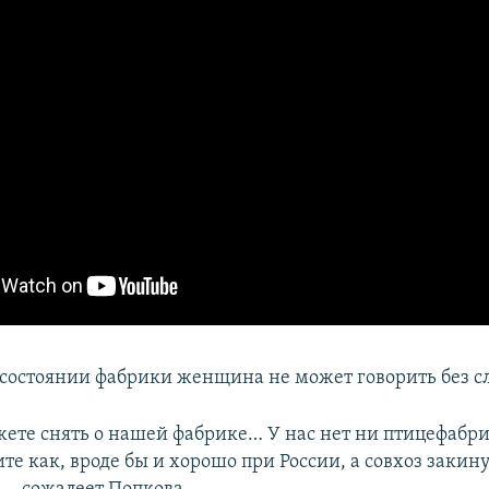
остоянии фабрики женщина не может говорить без сл
жете снять о нашей фабрике… У нас нет ни птицефабр
дите как, вроде бы и хорошо при России, а совхоз заки