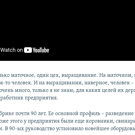
лько маточное, один цех, выращивание. На маточном, 
м-то человек. И на выращивании, наверное, человек – 
очень много, только я не знаю, для каких целей их дер
 работник предприятия.
брике почти 90 лет. Ее основной профиль – разведени
роме этого у предприятия были еще коровники, свинар
. В 90-ых руководство установило новейшее оборудов