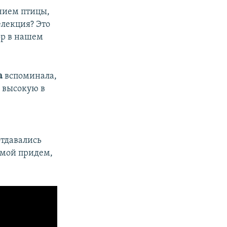
нием птицы,
елекция? Это
ор в нашем
а
вспоминала,
ю высокую в
отдавались
омой придем,