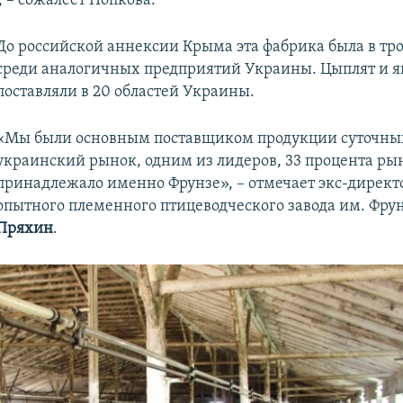
 – сожалеет Попкова.
До российской аннексии Крыма эта фабрика была в тр
среди аналогичных предприятий Украины. Цыплят и я
поставляли в 20 областей Украины.
«Мы были основным поставщиком продукции суточных
украинский рынок, одним из лидеров, 33 процента ры
принадлежало именно Фрунзе», – отмечает экс-директ
опытного племенного птицеводческого завода им. Фру
Пряхин
.