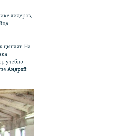
ойке лидеров,
йца
 цыплят. На
нка
ор учебно-
нзе
Андрей