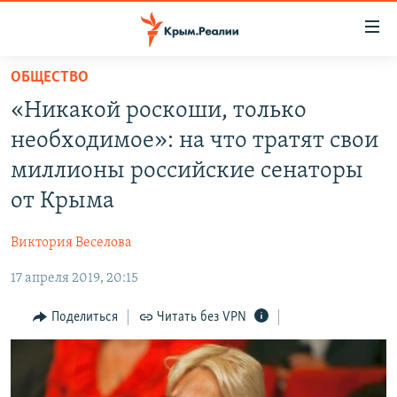
Доступность
ссылки
Вернуться
ОБЩЕСТВО
к
НОВОСТИ
«Никакой роскоши, только
основному
СПЕЦПРОЕКТЫ
содержанию
необходимое»: на что тратят свои
ВОДА
Вернутся
ГРУЗ 200
миллионы российские сенаторы
к
ИСТОРИЯ
КАРТА ВОЕННЫХ ОБЪЕКТОВ КРЫМА
от Крыма
главной
ЕЩЕ
11 ЛЕТ ОККУПАЦИИ КРЫМА. 11 ИСТОРИЙ СОПРОТИВЛЕНИЯ
навигации
Виктория Веселова
Вернутся
РАДІО СВОБОДА
ИНТЕРАКТИВ
к
17 апреля 2019, 20:15
КАК ОБОЙТИ БЛОКИРОВКУ
ИНФОГРАФИКА
поиску
Поделиться
Читать без VPN
ТЕЛЕПРОЕКТ КРЫМ.РЕАЛИИ
Українською
СОВЕТЫ ПРАВОЗАЩИТНИКОВ
Qırımtatar
ПРОПАВШИЕ БЕЗ ВЕСТИ