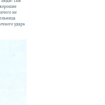
е люди! Там
 хорошие
ничего не
тельница
ночного удара