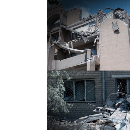
ПОБЕДИТЕЛЕЙ НЕ СУДЯТ?
КРЫМ.НЕПОКОРЕННЫЙ
ELIFBE
УКРАИНСКАЯ ПРОБЛЕМА КРЫМА