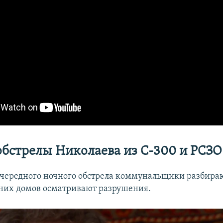
бстрелы Николаева из С-300 и РСЗ
очередного ночного обстрела коммунальщики разбираю
них домов осматривают разрушения.