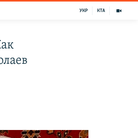
УКР
КТА
Как
олаев