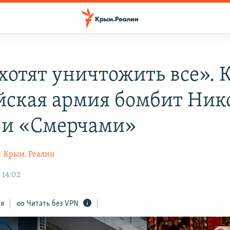
хотят уничтожить все». 
йская армия бомбит Ник
 и «Смерчами»
н
Крым. Реалии
 14:02
ся
Читать без VPN