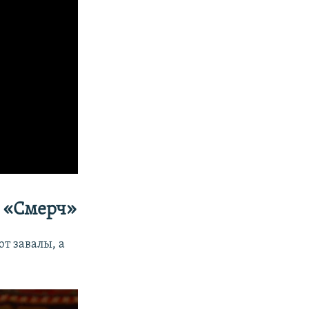
О «Смерч»
т завалы, а