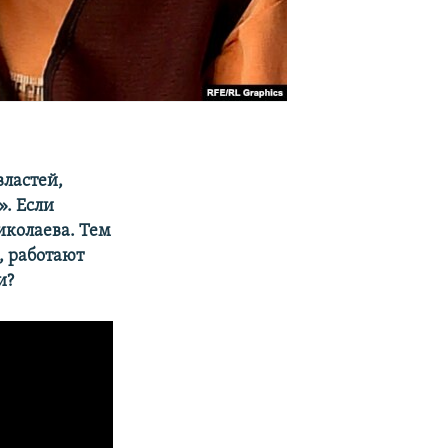
властей,
». Если
иколаева. Тем
, работают
и?