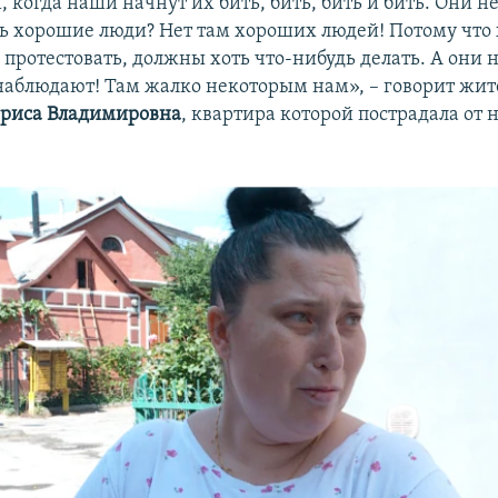
 когда наши начнут их бить, бить, бить и бить. Они н
ть хорошие люди? Нет там хороших людей! Потому что
протестовать, должны хоть что-нибудь делать. А они 
наблюдают! Там жалко некоторым нам», – говорит жи
риса Владимировна
, квартира которой пострадала от 