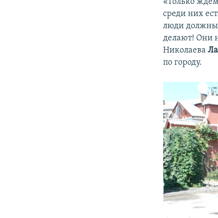
«Только ждем,
среди них ес
люди должны 
делают! Они 
Николаева
Ла
по городу.