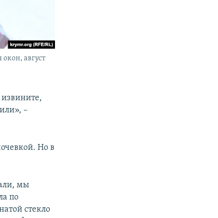
 окон, август
, извините,
или», –
ночевкой. Но в
али, мы
ла по
натой стекло