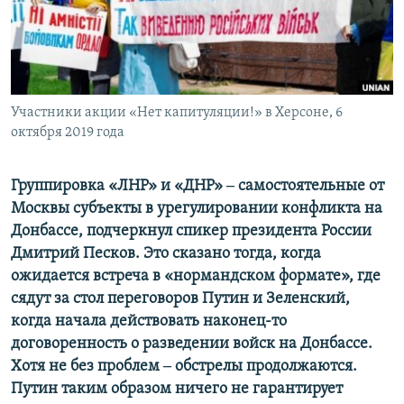
ПРИСОЕДИНЯЙТЕСЬ!
ПОБЕДИТЕЛЕЙ НЕ СУДЯТ?
КРЫМ.НЕПОКОРЕННЫЙ
ELIFBE
Участники акции «Нет капитуляции!» в Херсоне, 6
УКРАИНСКАЯ ПРОБЛЕМА КРЫМА
октября 2019 года
Все сайты RFE/RL
Группировка «ЛНР» и «ДНР» ‒ самостоятельные от
Москвы субъекты в урегулировании конфликта на
Донбассе, подчеркнул спикер президента России
Дмитрий Песков. Это сказано тогда, когда
ожидается встреча в «нормандском формате», где
сядут за стол переговоров Путин и Зеленский,
когда начала действовать наконец-то
договоренность о разведении войск на Донбассе.
Хотя не без проблем ‒ обстрелы продолжаются.
Путин таким образом ничего не гарантирует