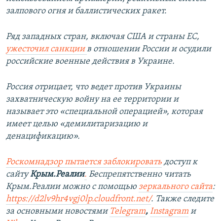
залпового огня и баллистических ракет.
Ряд западных стран, включая США и страны ЕС,
ужесточил санкции
в отношении России и осудили
российские военные действия в Украине.
Россия отрицает, что ведет против Украины
захватническую войну на ее территории и
называет это «специальной операцией», которая
имеет целью «демилитаризацию и
денацификацию».
Роскомнадзор пытается заблокировать
доступ к
сайту
Крым.Реалии
.
Беспрепятственно читать
Крым.Реалии можно с помощью
зеркального сайта
:
https://d2lv9hr4vgj0lp.cloudfront.net/
. Также следите
за основными новостями
Telegram
,
Instagram
и