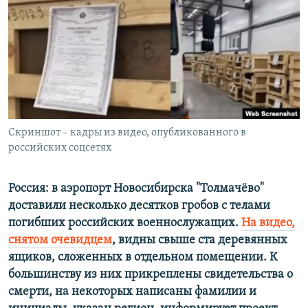
ПРИСОЕДИНЯЙТЕСЬ!
ПОБЕДИТЕЛЕЙ НЕ СУДЯТ?
КРЫМ.НЕПОКОРЕННЫЙ
ELIFBE
УКРАИНСКАЯ ПРОБЛЕМА КРЫМА
Все сайты RFE/RL
Скриншот – кадры из видео, опубликованного в
российских соцсетях
Россия: в аэропорт Новосибирска "Толмачёво"
доставили несколько десятков гробов с телами
погибших российских военнослужащих.
На видео,
снятом очевидцем
, видны свыше ста деревянных
ящиков, сложенных в отдельном помещении. К
большинству из них прикреплены свидетельства о
смерти, на некоторых написаны фамилии и