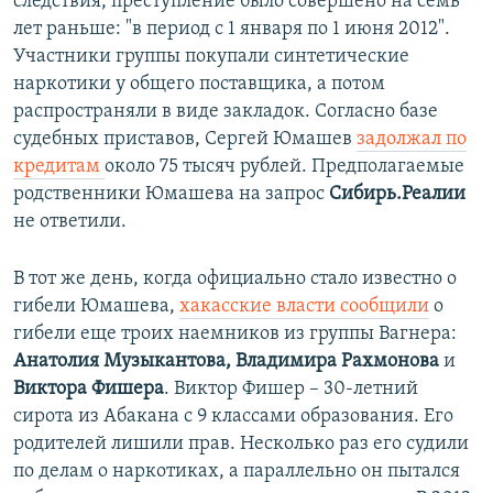
следствия, преступление было совершено на семь
лет раньше: "в период с 1 января по 1 июня 2012".
Участники группы покупали синтетические
наркотики у общего поставщика, а потом
распространяли в виде закладок. Согласно базе
судебных приставов, Сергей Юмашев
задолжал по
кредитам
около 75 тысяч рублей. Предполагаемые
родственники Юмашева на запрос
Сибирь.Реалии
не ответили.
В тот же день, когда официально стало известно о
гибели Юмашева,
хакасские власти сообщили
о
гибели еще троих наемников из группы Вагнера:
Анатолия Музыкантова, Владимира Рахмонова
и
Виктора Фишера
. Виктор Фишер – 30-летний
сирота из Абакана с 9 классами образования. Его
родителей лишили прав. Несколько раз его судили
по делам о наркотиках, а параллельно он пытался