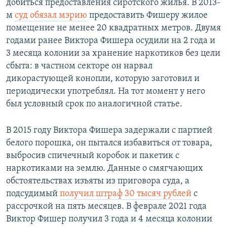
добиться предоставления сиротского жилья. В 2013-
м
суд обязал мэрию
предоставить Фишеру жилое
помещение не менее 20 квадратных метров. Двумя
годами ранее Виктора Фишера осудили на 2 года и
3 месяца колонии за хранение наркотиков без цели
сбыта: в частном секторе он нарвал
дикорастующей конопли, которую заготовил и
периодически употреблял. На тот момент у него
был условный срок по аналогичной статье.
В 2015 году Виктора Фишера задержали с партией
белого порошка, он пытался избавиться от товара,
выбросив спичечный коробок и пакетик с
наркотиками на землю. Данные о смягчающих
обстоятельствах изъяты из приговора суда, а
подсудимый
получил штраф 30 тысяч рублей
с
рассрочкой на пять месяцев. В феврале 2021 года
Виктор Фишер получил 3 года и 4 месяца колонии