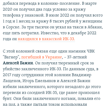
добился перевода в колонию-поселение. В марте
2020 он получил два года условно за кражу
телефона у знакомой. В июле 2022 он получил всего
1 год и 1 месяц за кражу 8 тысяч рублей у женщины
в Сорске. За три тысячи он уехал на такси в Абакан,
еще пять потратил. Известно, что в декабре 2022
года он
находился в хакасской ИК-33.
С этой колонией связан еще один наемник ЧВК
"Вагнер",
погибший в Украине
, – 37-летний
Алексей Бажин
. Он получил тюремный срок за
убийство заключенного ИК-33. По данным суда, в
2017 году сотрудники этой колонии Владимир
Лащенов, Игорь Емельянов и Алексей Бажин
избили заключенного, которого незадолго до этого
перевели из соседней ИК-35, где ранее произошел
бунт. Они били заключенного ногами, повалив его
на пол, а также пытали током использовали