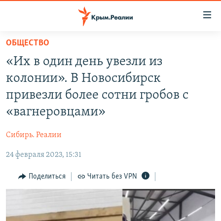
Доступность
ссылки
Вернуться
ОБЩЕСТВО
к
НОВОСТИ
«Их в один день увезли из
основному
СПЕЦПРОЕКТЫ
содержанию
колонии». В Новосибирск
ВОДА
Вернутся
ГРУЗ 200
привезли более сотни гробов с
к
ИСТОРИЯ
КАРТА ВОЕННЫХ ОБЪЕКТОВ КРЫМА
«вагнеровцами»
главной
ЕЩЕ
11 ЛЕТ ОККУПАЦИИ КРЫМА. 11 ИСТОРИЙ СОПРОТИВЛЕНИЯ
навигации
Сибирь. Реалии
Вернутся
РАДІО СВОБОДА
ИНТЕРАКТИВ
к
24 февраля 2023, 15:31
КАК ОБОЙТИ БЛОКИРОВКУ
ИНФОГРАФИКА
поиску
Поделиться
Читать без VPN
ТЕЛЕПРОЕКТ КРЫМ.РЕАЛИИ
Українською
СОВЕТЫ ПРАВОЗАЩИТНИКОВ
Qırımtatar
ПРОПАВШИЕ БЕЗ ВЕСТИ