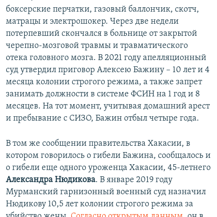
боксерские перчатки, газовый баллончик, скотч,
матрацы и электрошокер. Через две недели
потерпевший скончался в больнице от закрытой
черепно-мозговой травмы и травматического
отека головного мозга. В 2021 году апелляционный
суд утвердил приговор Алексею Бажину – 10 лет и 4
месяца колонии строгого режима, а также запрет
занимать должности в системе ФСИН на 1 год и 8
месяцев. На тот момент, учитывая домашний арест
и пребывание с СИЗО, Бажин отбыл четыре года.
В том же сообщении правительства Хакасии, в
котором говорилось о гибели Бажина, сообщалось и
о гибели еще одного уроженца Хакасии, 45-летнего
Александра Нюдикова
. В январе 2019 году
Мурманский гарнизонный военный суд назначил
Нюдикову 10,5 лет колонии строгого режима за
убийство жены.
Согласно открытым данным
, он в