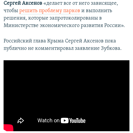
Сергей Аксенов
«делает все от него зависящее,
чтобы
решить проблему парков
и выполнить
решения, которые запротоколированы в
Министерстве экономического развития России».
Российский глава Крыма Сергей Аксенов пока
публично не комментировал заявление Зубкова.