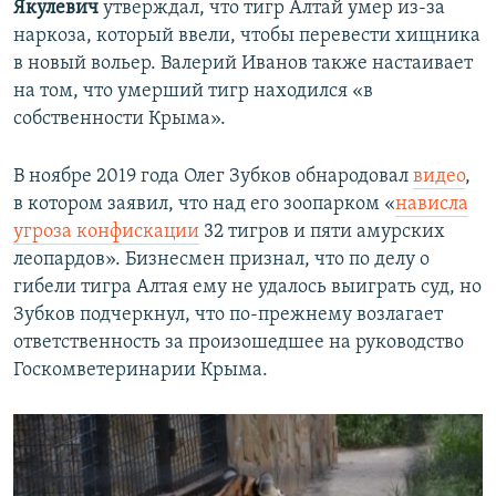
Якулевич
утверждал, что тигр Алтай умер из-за
наркоза, который ввели, чтобы перевести хищника
в новый вольер. Валерий Иванов также настаивает
на том, что умерший тигр находился «в
собственности Крыма».
В ноябре 2019 года Олег Зубков обнародовал
видео
,
в котором заявил, что над его зоопарком «
нависла
угроза конфискации
32 тигров и пяти амурских
леопардов». Бизнесмен признал, что по делу о
гибели тигра Алтая ему не удалось выиграть суд, но
Зубков подчеркнул, что по-прежнему возлагает
ответственность за произошедшее на руководство
Госкомветеринарии Крыма.