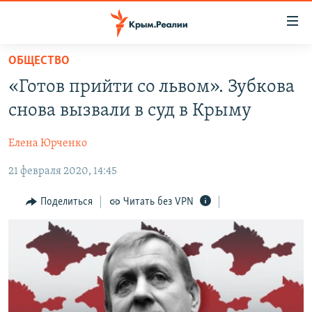
Доступность
ссылки
Вернуться
ОБЩЕСТВО
к
НОВОСТИ
«Готов прийти со львом». Зубкова
основному
СПЕЦПРОЕКТЫ
содержанию
снова вызвали в суд в Крыму
ВОДА
Вернутся
ГРУЗ 200
к
Елена Юрченко
ИСТОРИЯ
КАРТА ВОЕННЫХ ОБЪЕКТОВ КРЫМА
главной
21 февраля 2020, 14:45
ЕЩЕ
11 ЛЕТ ОККУПАЦИИ КРЫМА. 11 ИСТОРИЙ СОПРОТИВЛЕНИЯ
навигации
Вернутся
РАДІО СВОБОДА
ИНТЕРАКТИВ
Поделиться
Читать без VPN
к
КАК ОБОЙТИ БЛОКИРОВКУ
ИНФОГРАФИКА
поиску
ТЕЛЕПРОЕКТ КРЫМ.РЕАЛИИ
Українською
СОВЕТЫ ПРАВОЗАЩИТНИКОВ
Qırımtatar
ПРОПАВШИЕ БЕЗ ВЕСТИ