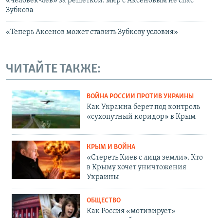
«Человек-лев» за решеткой: мир с Аксеновым не спас
Зубкова
«Теперь Аксенов может ставить Зубкову условия»
ЧИТАЙТЕ ТАКЖЕ:
ВОЙНА РОССИИ ПРОТИВ УКРАИНЫ
Как Украина берет под контроль
«сухопутный коридор» в Крым
КРЫМ И ВОЙНА
«Стереть Киев с лица земли». Кто
в Крыму хочет уничтожения
Украины
ОБЩЕСТВО
Как Россия «мотивирует»