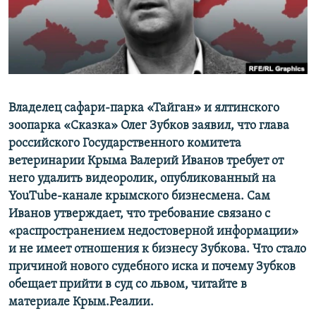
ПРИСОЕДИНЯЙТЕСЬ!
ПОБЕДИТЕЛЕЙ НЕ СУДЯТ?
КРЫМ.НЕПОКОРЕННЫЙ
ELIFBE
УКРАИНСКАЯ ПРОБЛЕМА КРЫМА
Все сайты RFE/RL
Владелец сафари-парка «Тайган» и ялтинского
зоопарка «Сказка» Олег Зубков заявил, что глава
российского Государственного комитета
ветеринарии Крыма Валерий Иванов требует от
него удалить видеоролик, опубликованный на
YouTube-канале крымского бизнесмена. Сам
Иванов утверждает, что требование связано с
«распространением недостоверной информации»
и не имеет отношения к бизнесу Зубкова. Что стало
причиной нового судебного иска и почему Зубков
обещает прийти в суд со львом, читайте в
материале Крым.Реалии.