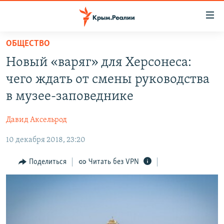
Доступность
ссылки
Вернуться
ОБЩЕСТВО
к
НОВОСТИ
Новый «варяг» для Херсонеса:
основному
СПЕЦПРОЕКТЫ
содержанию
чего ждать от смены руководства
ВОДА
Вернутся
ГРУЗ 200
в музее-заповеднике
к
ИСТОРИЯ
КАРТА ВОЕННЫХ ОБЪЕКТОВ КРЫМА
главной
Давид Аксельрод
ЕЩЕ
11 ЛЕТ ОККУПАЦИИ КРЫМА. 11 ИСТОРИЙ СОПРОТИВЛЕНИЯ
навигации
Вернутся
10 декабря 2018, 23:20
РАДІО СВОБОДА
ИНТЕРАКТИВ
к
КАК ОБОЙТИ БЛОКИРОВКУ
ИНФОГРАФИКА
Поделиться
Читать без VPN
поиску
ТЕЛЕПРОЕКТ КРЫМ.РЕАЛИИ
Українською
СОВЕТЫ ПРАВОЗАЩИТНИКОВ
Qırımtatar
ПРОПАВШИЕ БЕЗ ВЕСТИ