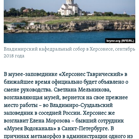
ПРИСОЕДИНЯЙТЕСЬ!
ПОБЕДИТЕЛЕЙ НЕ СУДЯТ?
КРЫМ.НЕПОКОРЕННЫЙ
ELIFBE
УКРАИНСКАЯ ПРОБЛЕМА КРЫМА
Все сайты RFE/RL
Владимирский кафедральный собор в Херсонесе, сентябрь
2018 года
В музее-заповеднике «Херсонес Таврический» в
ближайшее время официально будет объявлено о
смене руководства. Светлана Мельникова,
возглавляющая музей, вернется на свое прежнее
место работы – во Владимиро-Суздальский
заповедник в соседней России. Херсонес же
возглавит Елена Морозова –​ бывший сотрудник
«Музея Водоканала» в Санкт-Петербурге. В
причинах метаморфоз в администрации одного из