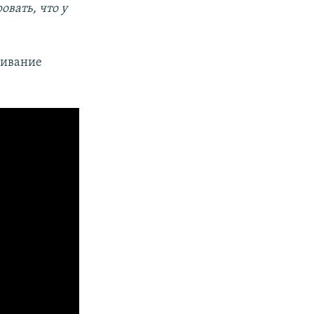
вать, что у
живание