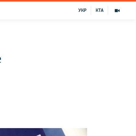
УКР
КТА
е