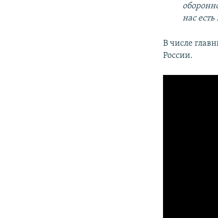
оборонно
нас есть
В числе глав
России.