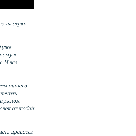
роны стран
 уже
ному и
. И все
иты нашего
спечить
в нужном
овек от любой
асть процесса