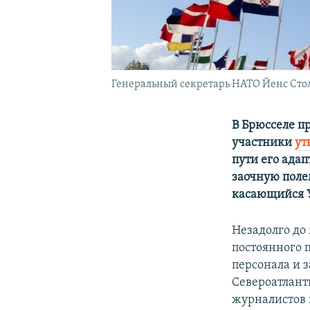
Генеральный секретарь НАТО Йенс Столт
В Брюсселе п
участники
ут
пути его адап
заочную поле
касающийся 
Незадолго до
постоянного 
персонала и 
Североатлант
журналистов 