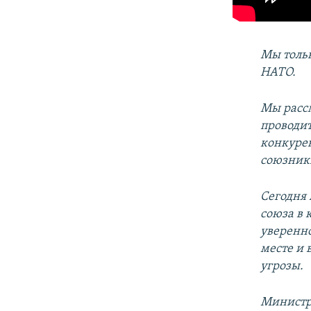
Мы тольк
НАТО.
Мы расс
проводи
конкурен
союзники
Сегодня
союза в 
уверенно
месте и 
угрозы.
Министры