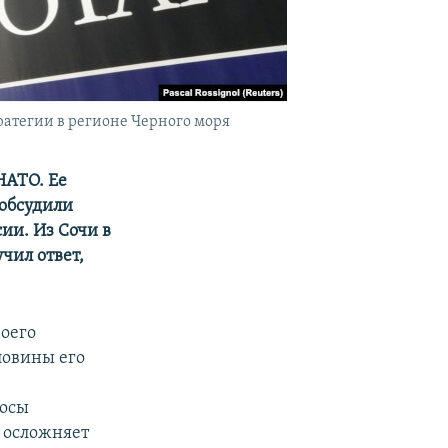
ратегии в регионе Черного моря
НАТО. Ее
обсудили
ии. Из Сочи в
чил ответ,
оего
ловины его
росы
 осложняет