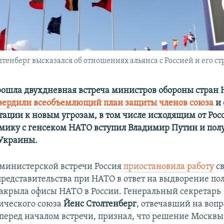
енберг высказался об отношениях альянса с Россией и его ст
рошла двухдневная встреча министров обороны стран 
вердили всеобъемлющий план защиты членов союза
и 
тации к новым угрозам, в том числе исходящим от Росс
мику с генсеком НАТО вступил Владимир Путин и полу
Украины.
 министерской встречи Россия
приостановила работу
св
представительства при НАТО в ответ на выдворение по
закрыла офисы НАТО в России. Генеральный секретарь
ического союза
Йенс Столтенберг
, отвечавший на воп
перед началом встречи, признал, что решение Москвы