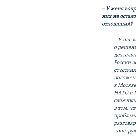
– У меня вопр
них не остал
отношений?
– У нас 
о решени
деятельн
России о
сочетани
положен
в Москве
НАТО и Р
сложным
в том, ч
проблем
разговар
конструк