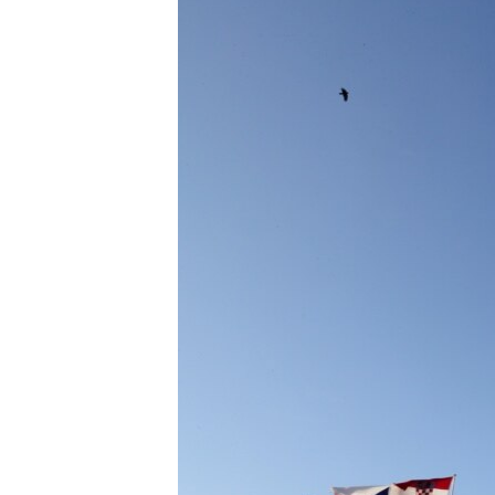
ПОБЕДИТЕЛЕЙ НЕ СУДЯТ?
КРЫМ.НЕПОКОРЕННЫЙ
ELIFBE
УКРАИНСКАЯ ПРОБЛЕМА КРЫМА