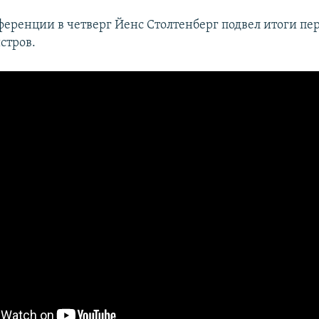
ференции в четверг Йенс Столтенберг подвел итоги пе
стров.