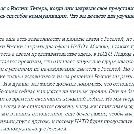
ос о России. Теперь, когда они закрыли свое представит
ось способов коммуникации. Что вы делаете для улучш
все еще есть возможности и каналы связи с Россией, н
и России закрыть два офиса НАТО в Москве, а также 
ость в своем представительстве здесь, в НАТО. Подход
стается прежним, что означает надежное сдерживание
и с усилиями по налаживанию диалога с Россией. Но, 
ие только усложнилось из-за решения России закрыть
. И я думаю, мы также должны понимать, что отноше
оссией сейчас находятся на низком уровне. Они не бы
и со времени окончания холодной войны. Но мы твер
то когда все становится сложно, когда мы сталкиваемся,
ами в наших отношениях, еще более важно, чтобы мы
ивали друг с другом, и потому НАТО будет продолжать
тивному диалогу с Россией.