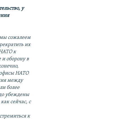
ельство, у
ения
о мы сожалеем
прекратить их
 НАТО к
 и оборону в
конечно,
 офисы НАТО
ния между
ли более
до убеждены
 как сейчас, с
 стремиться к