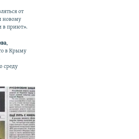
ляться от
и новому
и в приют».
ова
,
то в Крыму
ь
ю среду