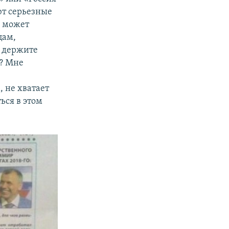
ют серьезные
х может
цам,
ы держите
м? Мне
 не хватает
ься в этом