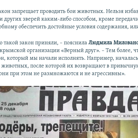
акон запрещает проводить бои животных. Нельзя избав
 и других зверей каким-либо способом, кроме передач
собному обеспечить достойные условия содержания, ил
о такой закон приняли, – пояснила
Людмила Милован
 крымской организации «Верный друг». – Тем более, ч
кон, который мы начали исполнять. Например, началас
 животных, после которой их возвращают в привычну
 они при этом не размножаются и не агрессивны».