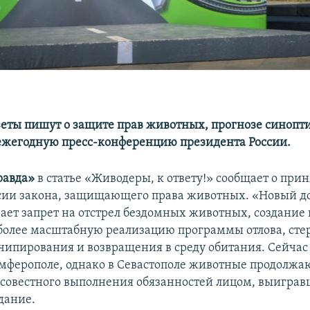
еты пишут о защите прав животных, прогнозе синопти
жегодную пресс-конференцию президента России.
равда»
в статье «Живодеры, к ответу!» сообщает о при
сии закона, защищающего права животных. «Новый д
ает запрет на отстрел бездомных животных, создание
 более масштабную реализацию программы отлова, сте
чипирования и возвращения в среду обитания. Сейчас 
имферополе, однако в Севастополе животные продолжа
осовестного выполнения обязанностей лицом, выиграв
дание.