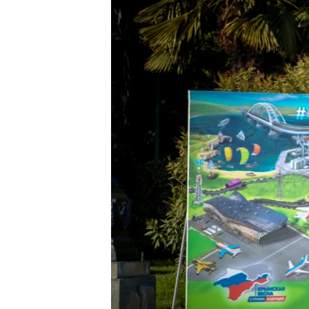
ПОБЕДИТЕЛЕЙ НЕ СУДЯТ?
КРЫМ.НЕПОКОРЕННЫЙ
ELIFBE
УКРАИНСКАЯ ПРОБЛЕМА КРЫМА