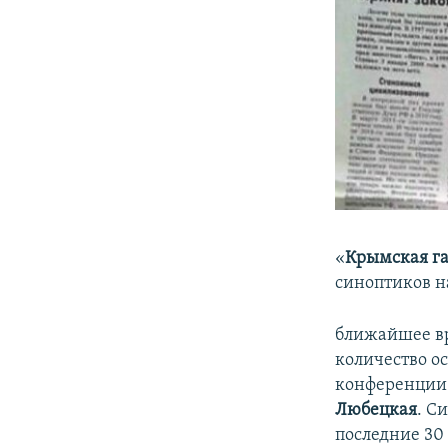
«
Крымская га
синоптиков н
ближайшее вр
количество ос
конференции
Любецкая
. С
последние 30 