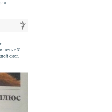
вая
м
ют
 ночь с 31
шой снег.