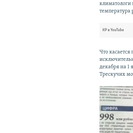
климатологи 
температура р
КР в YouTube
Что касается 
исключительн
декабря на 1 
Трескучих мо