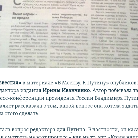
звестия»
в материале «В Москву. К Путину» опубликов
дактора издания
Ирины Иванченко
. Автор побывала т
есс-конференции президента России Владимира Пути
лист рассказала о том, какой вопрос она хотела задать
ла этого сделать.
тала вопрос редактора для Путина. В частности, он кас
ак смотреть на этот процесс – как на то, что «Крым на