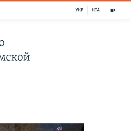
УКР
КТА
о
ымской