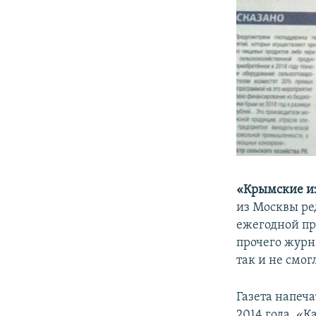
«Крымские и
из Москвы ре
ежегодной пр
прочего журна
так и не смог
Газета напеча
2014 года. «К