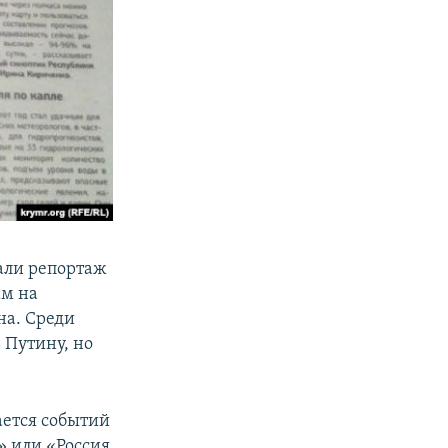
али репортаж
ам на
на. Среди
 Путину, но
ается событий
ш» или «Россия