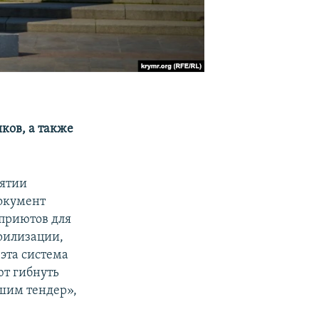
ков, а также
нятии
окумент
 приютов для
рилизации,
эта система
ют гибнуть
шим тендер»,