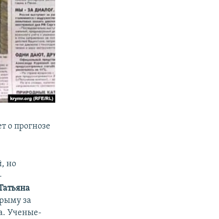
т о прогнозе
, но
-
Татьяна
Крыму за
а. Ученые-