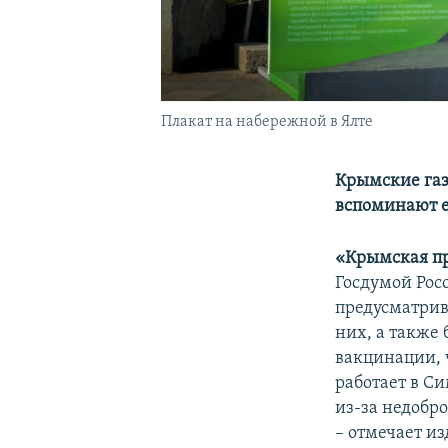
Плакат на набережной в Ялте
Крымские газ
вспоминают е
«Крымская п
Госдумой Рос
предусматрив
них, а также
вакцинации, 
работает в С
из-за недобр
– отмечает из