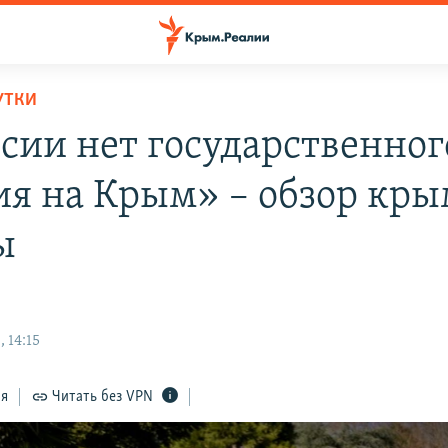
УТКИ
ссии нет государственног
ия на Крым» – обзор кр
ы
 14:15
ся
Читать без VPN