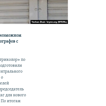
 возможном
ографов с
триколор» по
подготовили
ентрального
 о
телей
председатель
аг для нового
 По итогам