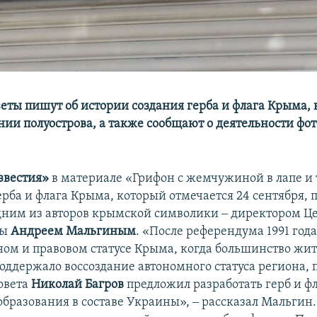
еты пишут об истории создания герба и флага Крыма,
ии полуострова, а также сообщают о деятельности фот
звестия»
в материале «Грифон с жемчужиной в лапе и 
ерба и флага Крыма, который отмечается 24 сентября, 
дним из авторов крымской символики ‒ директором Ц
ды
Андреем Мальгиным
. «После референдума 1991 года
ном и правовом статусе Крыма, когда большинство жи
поддержало воссоздание автономного статуса региона, 
овета
Николай Багров
предложил разработать герб и фл
образования в составе Украины», ‒ рассказал Мальгин.