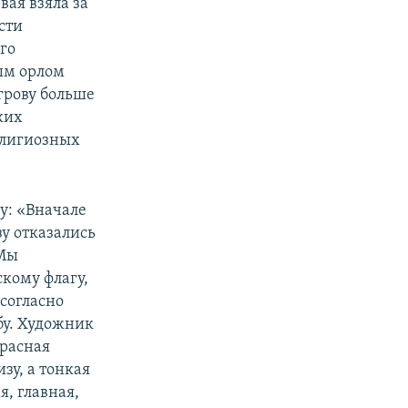
вая взяла за
сти
го
ым орлом
грову больше
ких
елигиозных
у: «Вначале
у отказались
 Мы
кому флагу,
 согласно
бу. Художник
красная
зу, а тонкая
я, главная,