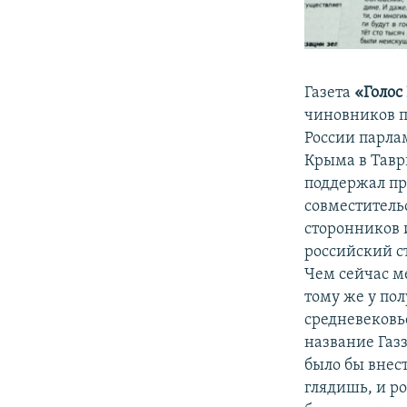
Газета
«Голос
чиновников п
России парл
Крыма в Тавр
поддержал пр
совместитель
сторонников 
российский с
Чем сейчас м
тому же у пол
средневековь
название Газ
было бы внес
глядишь, и р