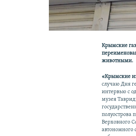
Крымские газ
переименован
животными.
«Крымские и
случаю Дня г
интервью с о
музея Таври
государствен
полуострова 
Верховного С
автономного 