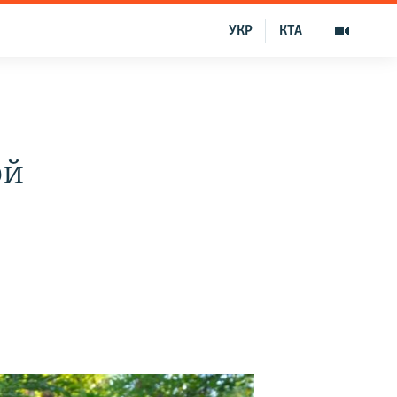
УКР
КТА
ой