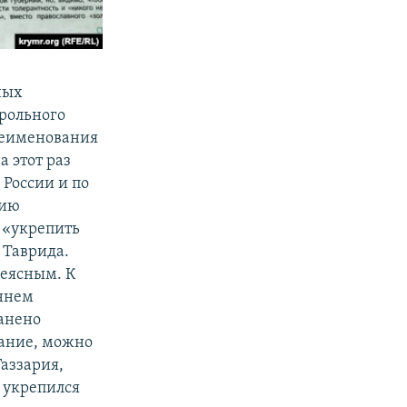
ных
трольного
еименования
 этот раз
 России и по
нию
 «укрепить
 Таврида.
неясным. К
аннем
анено
вание, можно
аззария,
 укрепился