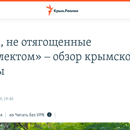
, не отягощенные
лектом» ‒ обзор крымск
ы
, 19:45
ся
Читать без VPN