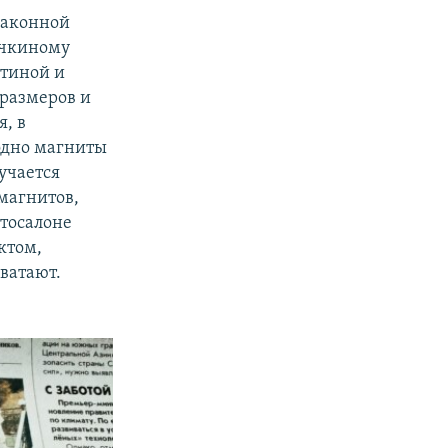
законной
очкиному
отиной и
 размеров и
я, в
одно магниты
лучается
 магнитов,
отосалоне
ктом,
хватают.