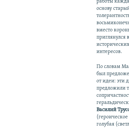
работы каждая
основу стары
толерантность
восьмиконечн
вместо корон
приглянулся 
исторических
интересов.
По словам Ма
был предложе
от идеи: эти
предложили т
сопричастност
геральдическ
Василий Трус
(героическое 
голубая (свет