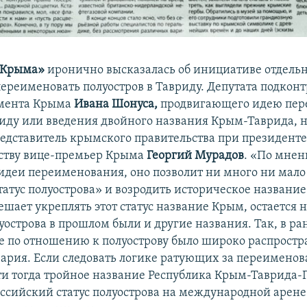
 Крыма»
иронично высказалась об инициативе отдель
ереименовать полуостров в Тавриду. Депутата подкон
амента Крыма
Ивана Шонуса,
продвигающего идею пер
иду или введения двойного названия Крым-Таврида, на
едставитель крымского правительства при президенте
ству вице-премьер Крыма
Георгий Мурадов
. «По мне
идеи переименования, оно позволит ни много ни мало
татус полуострова» и возродить историческое название
ешает укреплять этот статус название Крым, остается 
уострова в прошлом были и другие названия. Так, в р
е по отношению к полуострову было широко распростр
зария. Если следовать логике ратующих за переимено
ти тогда тройное название Республика Крым-Таврида-Г
оссийский статус полуострова на международной арене