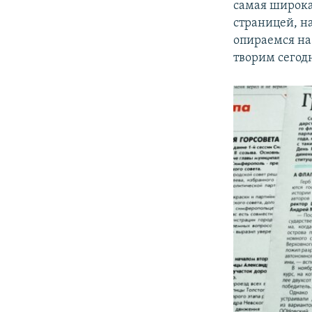
самая широка
страницей, н
опираемся на 
творим сегод