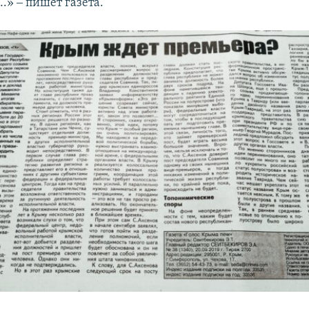
..» ‒ пишет газета.