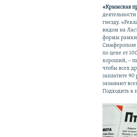
«Крымская п
деятельности
гнезду. «Рек
видом на Ласт
формы рамки о
Симферополе 
по цене от 10
хороший, ‒ пи
чтобы всех др
заплатите 90
зазывают всех
Подходить к н