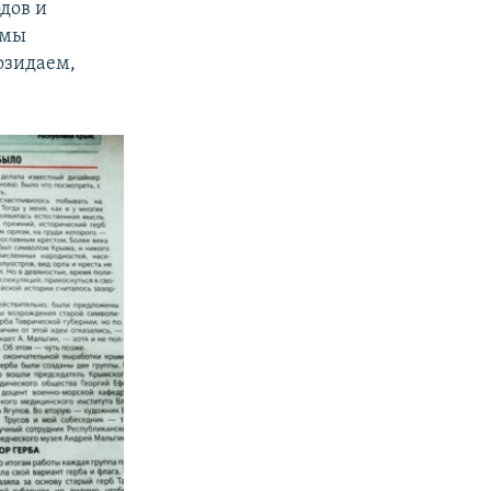
дов и
 мы
созидаем,