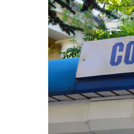
ПОБЕДИТЕЛЕЙ НЕ СУДЯТ?
КРЫМ.НЕПОКОРЕННЫЙ
ELIFBE
УКРАИНСКАЯ ПРОБЛЕМА КРЫМА