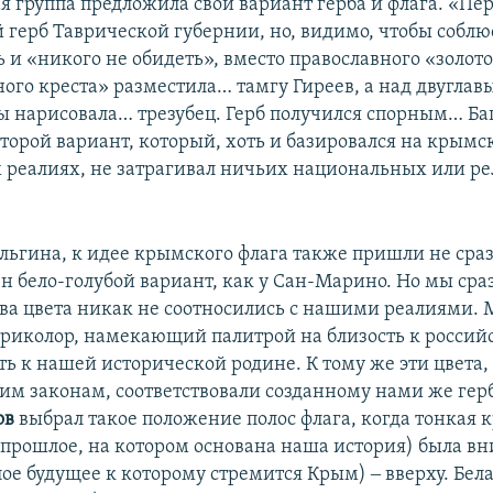
 группа предложила свой вариант герба и флага. «Пер
й герб Таврической губернии, но, видимо, чтобы соблю
 и «никого не обидеть», вместо православного «золото
ого креста» разместила… тамгу Гиреев, а над двуглав
ы нарисовала… трезубец. Герб получился спорным… Ба
второй вариант, который, хоть и базировался на крымс
 реалиях, не затрагивал ничьих национальных или р
льгина, к идее крымского флага также пришли не сраз
н бело-голубой вариант, как у Сан-Марино. Но мы сраз
 два цвета никак не соотносились с нашими реалиями.
риколор, намекающий палитрой на близость к российс
ь к нашей исторической родине. К тому же эти цвета,
им законам, соответствовали созданному нами же гер
ов
выбрал такое положение полос флага, когда тонкая 
прошлое, на котором основана наша история) была вни
лое будущее к которому стремится Крым) ‒ вверху. Бела