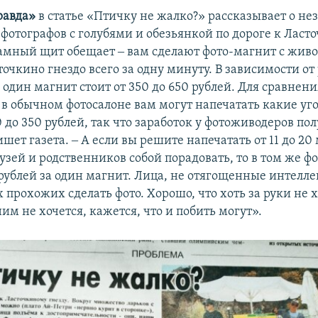
равда»
в статье «Птичку не жалко?» рассказывает о не
 фотографов с голубями и обезьянкой по дороге к Ласт
ламный щит обещает ‒ вам сделают фото-магнит с жив
очкино гнездо всего за одну минуту. В зависимости от
дин магнит стоит от 350 до 650 рублей. Для сравнени
в обычном фотосалоне вам могут напечатать какие уг
0 до 350 рублей, так что заработок у фотоживодеров по
шет газета. ‒ А если вы решите напечатать от 11 до 20
узей и родственников собой порадовать, то в том же ф
 рублей за один магнит. Лица, не отягощенные интелле
 прохожих сделать фото. Хорошо, что хоть за руки не 
им не хочется, кажется, что и побить могут».