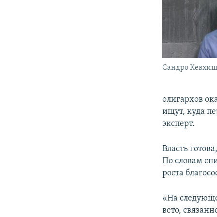
Сандро Кевхи
олигархов ок
ищут, куда пе
эксперт.
Власть готов
По словам сп
роста благос
«На следующе
вето, связан