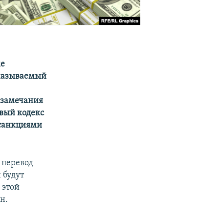
ме
 называемый
 замечания
овый кодекс
 санкциями
 перевод
 будут
 этой
н.