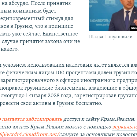
 на абсурде. После принятия
рным компаниям будет
 единовременный стимул для
вов в Грузию, что в принципе
елать уже сейчас. Единственное
Шалва Папуашвили
в случае принятия закона они не
 налог».
условием использования налоговых льгот является в
же физическим лицом 100 процентами долей грузинск
 зарегистрированного в офшоре иностранного предпри
поправок грузинские бизнесмены, владеющие в офшо
смогут до 1 января 2028 года, зарегистрировав грузин
ревести свои активы в Грузию бесплатно.
 пытается заблокировать
доступ к сайту Крым.Реалии.
венно читать Крым.Реалии можно с помощью
зеркально
6j6wxdr4.cloudfront.net/
следите за основными новостя