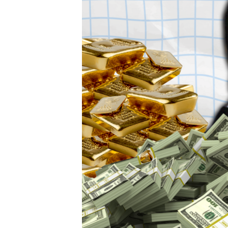
ПОБЕДИТЕЛЕЙ НЕ СУДЯТ?
КРЫМ.НЕПОКОРЕННЫЙ
ELIFBE
УКРАИНСКАЯ ПРОБЛЕМА КРЫМА