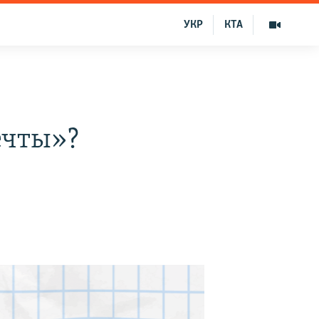
УКР
КТА
ечты»?