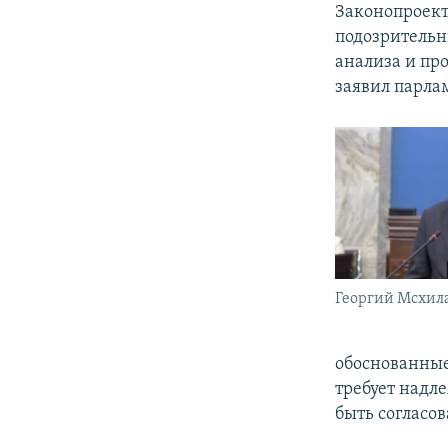
Законопроект
подозрительн
анализа и про
заявил парла
Георгий Мсхил
обоснованные 
требует надл
быть согласо