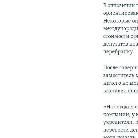
В оппозиции 
ориентирован
Некоторые оп
международны
стоимости оф
депутатов пр
перебранку.
После заверш
заместитель
ничего не мен
выставил опп
«На сегодня е
компаний, у 
учредители, 
перевести ден
могу сказать