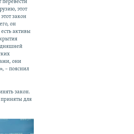
т перевести
рузию, этот
 этот закон
его, он
о есть активы
окрытия
годняшней
ских
ами, они
», –
пояснил
инять закон.
т приняты для