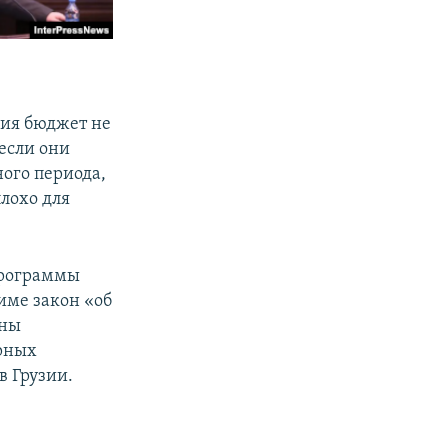
ния бюджет не
 если они
ного периода,
плохо для
программы
име закон «об
ины
рных
в Грузии.