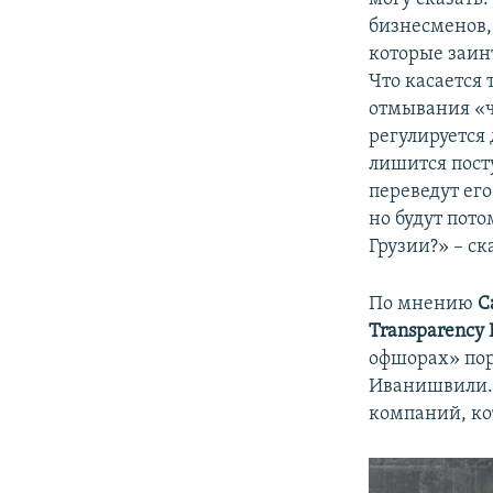
бизнесменов,
которые заин
Что касается 
отмывания «ч
регулируется
лишится посту
переведут его
но будут пото
Грузии?» – ск
По мнению
С
Transparency I
офшорах» пор
Иванишвили.
компаний, кот