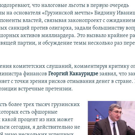
подозревают, что налоговые льготы в первую очередь
ы на основателя «Грузинской мечты» Бидзину Ивани
поненты властей, связывая законопроект с ожидание
х санкций против олигарха, задали большинству воп
шорных активов миллиардера. Это вызвало крайнее р
авящей партии, и обсуждение темы несколько раз пере
ения комитетских слушаний, комментируя критику о
 министра финансов
Георгий Какауридзе
заявил, что з
яет с точки зрения рисков отмывания денег в стране. 
озиции встречные претензии.
сть более трех тысяч грузинских
которых есть офшорные
и какой процент из них может
ьги сегодня, я действительно не
. Я знаю нескольких успешных