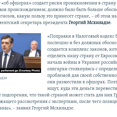
 «об офшорах» создает риски проникновения в страну 
ым происхождением; должно было быть больше обосн
гнозов, какую пользу это принесет стране, – об этом н
ментский секретарь президента
Георгий Мсхиладзе
.
«Поправки в Налоговый кодекс
поспешно и без должных обосно
создается комплекс законов, ко
отделить нашу страну от Евросо
начала войны в Украине россий
олигархи столкнулись с опреде
проблемой для своей собственно
адзе
они разместили в офшорах. Поэ
ищут, куда эти деньги перевести 
подозрения, что такой страной может стать для них Г
ежащего рассмотрения с экспертами, после чего пози
ваны»,
– заявил Георгий Мсхиладзе.