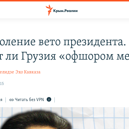
оление вето президента.
т ли Грузия «офшором м
елидзе
Эхо Кавказа
15
ся
Читать без VPN