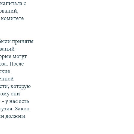
капитала с
ований,
а комитете
 были приняты
ваний –
торые могут
юза. После
ские
ленной
сти, которую
тому они
– у нас есть
рузия. Закон
ции должны