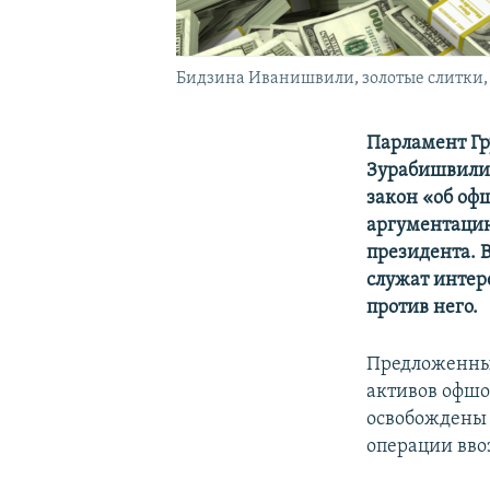
Бидзина Иванишвили, золотые слитки,
Парламент Гр
Зурабишвили,
закон «об оф
аргументацию
президента. 
служат инте
против него.
Предложенн
активов офшо
освобождены 
операции вво