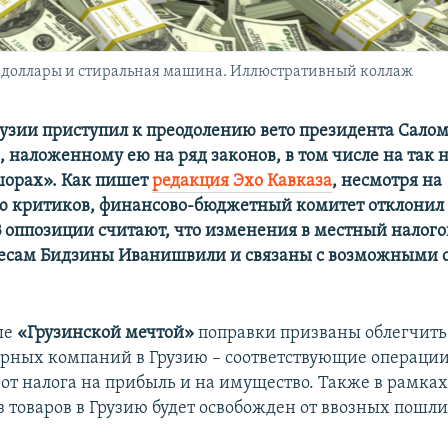
 доллары и стиральная машина. Иллюстративный коллаж
узии приступил к преодолению вето президента Сало
 наложенному ею на ряд законов, в том числе на так
шорах». Как пишет
редакция Эхо Кавказа
, несмотря на
 критиков, финансово-бюджетный комитет отклонил
В оппозиции считают, что изменения в местный налог
ресам Бидзины Иванишвили и связаны с возможными
ые
«Грузинской мечтой»
поправки призваны облегчить
рных компаний в Грузию – соответствующие операции
от налога на прибыль и на имущество. Также в рамках
з товаров в Грузию будет освобожден от ввозных пошли