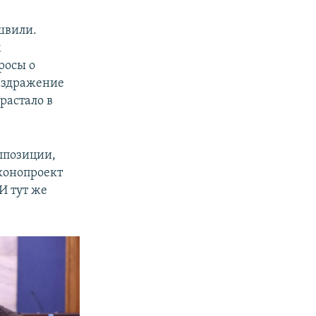
швили.
м
росы о
аздражение
растало в
ппозиции,
аконопроект
И тут же