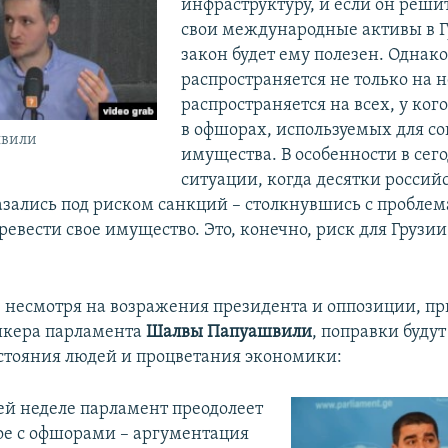
инфраструктуру, и если он реши
свои международные активы в Г
закон будет ему полезен. Однако
распространяется не только на н
распространяется на всех, у ког
в офшорах, используемых для с
швили
имущества. В особенности в се
ситуации, когда десятки россий
азались под риском санкций – столкнувшись с проблем
ревести свое имущество. Это, конечно, риск для Грузии
а, несмотря на возражения президента и оппозиции, пр
икера парламента
Шалвы Папуашвили
, поправки буду
остояния людей и процветания экономики:
й неделе парламент преодолеет
ное с офшорами – аргументация