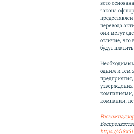
вето основана
закона офшо
предоставлен
перевода акти
они могут сд
отличие, что 
будут платить
Необходимым 
одним и тем 
предприятия,
утверждения 
компаниями, 
компании, пе
Роскомнадзор
Беспрепятст
https://d18x31