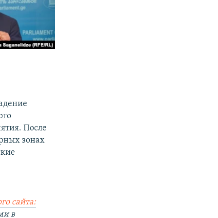
ладение
ого
ятия. После
рных зонах
ские
го сайта:
ми в