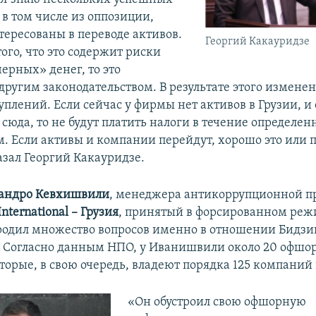
 в том числе из оппозиции,
тересованы в переводе активов.
Георгий Какауридзе
того, что это содержит риски
ерных» денег, то это
 другим законодательством. В результате этого измене
плений. Если сейчас у фирмы нет активов в Грузии, и
 сюда, то не будут платить налоги в течение определен
м. Если активы и компании перейдут, хорошо это или 
азал Георгий Какауридзе.
андро Кевхишвили
, менеджера антикоррупционной 
nternational – Грузия
, принятый в форсированном реж
одил множество вопросов именно в отношении Бидз
 Согласно данным НПО, у Иванишвили около 20 офшо
орые, в свою очередь, владеют порядка 125 компаний 
«Он обустроил свою офшорную