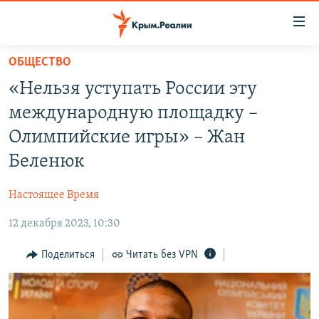
Доступность
ссылки
Вернуться
ОБЩЕСТВО
к
НОВОСТИ
«Нельзя уступать России эту
основному
СПЕЦПРОЕКТЫ
содержанию
международную площадку –
ВОДА
Вернутся
ГРУЗ 200
Олимпийские игры» – Жан
к
ИСТОРИЯ
КАРТА ВОЕННЫХ ОБЪЕКТОВ КРЫМА
Беленюк
главной
ЕЩЕ
11 ЛЕТ ОККУПАЦИИ КРЫМА. 11 ИСТОРИЙ СОПРОТИВЛЕНИЯ
навигации
Настоящее Время
Вернутся
РАДІО СВОБОДА
ИНТЕРАКТИВ
к
12 декабря 2023, 10:30
КАК ОБОЙТИ БЛОКИРОВКУ
ИНФОГРАФИКА
поиску
Поделиться
Читать без VPN
ТЕЛЕПРОЕКТ КРЫМ.РЕАЛИИ
Українською
СОВЕТЫ ПРАВОЗАЩИТНИКОВ
Qırımtatar
ПРОПАВШИЕ БЕЗ ВЕСТИ