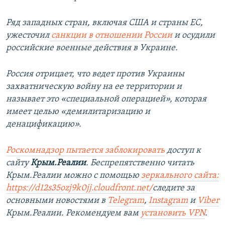
Ряд западных стран, включая США и страны ЕС,
ужесточил
санкции в отношении России
и осудили
российские военные действия в Украине.
Россия отрицает, что ведет против Украины
захватническую войну на ее территории и
называет это «специальной операцией», которая
имеет целью «демилитаризацию и
денацификацию».
Роскомнадзор пытается заблокировать
доступ к
сайту
Крым.Реалии
. Беспрепятственно читать
Крым.Реалии можно с помощью
зеркального сайта:
https://d12s35ozj9k0jj.cloudfront.net/
следите за
основными новостями в
Telegram
,
Instagram
и
Viber
Крым.Реалии. Рекомендуем вам
установить VPN
.