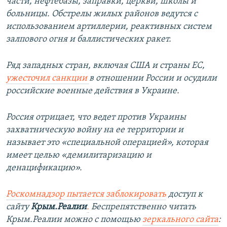
части, нефтебазы, заправки, церкви, школы и
больницы. Обстрелы жилых районов ведутся с
использованием артиллерии, реактивных систем
залпового огня и баллистических ракет.
Ряд западных стран, включая США и страны ЕС,
ужесточил санкции
в отношении России и осудили
российские военные действия в Украине.
Россия отрицает, что ведет против Украины
захватническую войну на ее территории и
называет это «специальной операцией», которая
имеет целью «демилитаризацию и
денацификацию».
Роскомнадзор пытается заблокировать
доступ к
сайту
Крым.Реалии
.
Беспрепятственно читать
Крым.Реалии можно с помощью
зеркального сайта
: