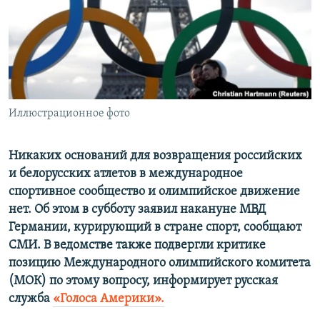
ПРИСОЕДИНЯЙТЕСЬ!
ПОБЕДИТЕЛЕЙ НЕ СУДЯТ?
КРЫМ.НЕПОКОРЕННЫЙ
ELIFBE
УКРАИНСКАЯ ПРОБЛЕМА КРЫМА
Все сайты RFE/RL
Иллюстрационное фото
Никаких оснований для возвращения российских
и белорусских атлетов в международное
спортивное сообщество и олимпийское движение
нет. Об этом в субботу заявил накануне МВД
Германии, курирующий в стране спорт, сообщают
СМИ. В ведомстве также подвергли критике
позицию Международного олимпийского комитета
(МОК) по этому вопросу, информирует русская
служба
«Голоса Америки».