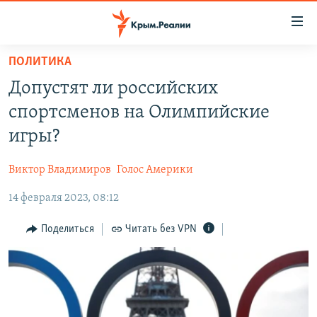
Доступность
ссылки
Вернуться
ПОЛИТИКА
к
НОВОСТИ
Допустят ли российских
основному
СПЕЦПРОЕКТЫ
содержанию
спортсменов на Олимпийские
ВОДА
Вернутся
ГРУЗ 200
игры?
к
ИСТОРИЯ
КАРТА ВОЕННЫХ ОБЪЕКТОВ КРЫМА
главной
Виктор Владимиров
Голос Америки
ЕЩЕ
11 ЛЕТ ОККУПАЦИИ КРЫМА. 11 ИСТОРИЙ СОПРОТИВЛЕНИЯ
навигации
Вернутся
14 февраля 2023, 08:12
РАДІО СВОБОДА
ИНТЕРАКТИВ
к
КАК ОБОЙТИ БЛОКИРОВКУ
ИНФОГРАФИКА
Поделиться
Читать без VPN
поиску
ТЕЛЕПРОЕКТ КРЫМ.РЕАЛИИ
Українською
СОВЕТЫ ПРАВОЗАЩИТНИКОВ
Qırımtatar
ПРОПАВШИЕ БЕЗ ВЕСТИ