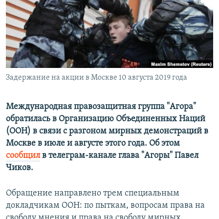
ПРИСОЕДИНЯЙТЕСЬ!
ПОБЕДИТЕЛЕЙ НЕ СУДЯТ?
КРЫМ.НЕПОКОРЕННЫЙ
ELIFBE
УКРАИНСКАЯ ПРОБЛЕМА КРЫМА
Все сайты RFE/RL
Задержание на акции в Москве 10 августа 2019 года
Международная правозащитная группа "Агора"
обратилась в Организацию Объединенных Наций
(ООН) в связи с разгоном мирных демонстраций в
Москве в июле и августе этого года. Об этом
сообщил
в телеграм-канале глава "Агоры" Павел
Чиков.
Обращение направлено трем специальным
докладчикам ООН: по пыткам, вопросам права на
свободу мнения и права на свободу мирных