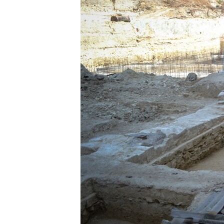
ПОБЕДИТЕЛЕЙ НЕ СУДЯТ?
КРЫМ.НЕПОКОРЕННЫЙ
ELIFBE
УКРАИНСКАЯ ПРОБЛЕМА КРЫМА