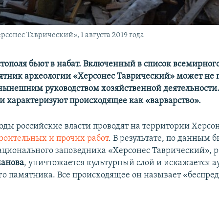
сонес Таврический», 1 августа 2019 года
тополя бьют в набат. Включенный в список всемирног
тник археологии «Херсонес Таврический» может не 
нынешним руководством хозяйственной деятельности. 
и характеризуют происходящее как «варварство».
годы российские власти проводят на территории Херсо
роительных и прочих работ
. В результате, по данным 
ационального заповедника «Херсонес Таврический», р
манова
, уничтожается культурный слой и искажается 
го памятника. Все происходящее он называет «беспре