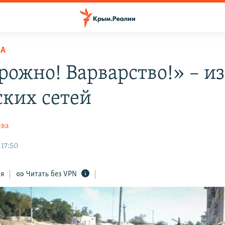
НА
рожно! Варварство!» – из
ких сетей
ева
 17:50
ся
Читать без VPN