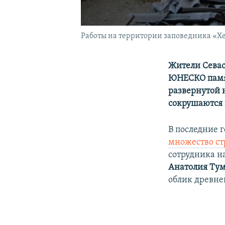
Работы на территории заповедника «Хер
Жители Севас
ЮНЕСКО памя
развернутой 
сокрушаются 
В последние 
множество ст
сотрудника н
Анатолия Ту
облик древне