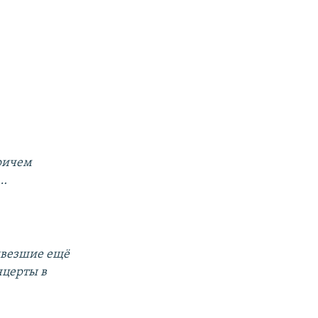
причем
м…
ивезшие ещё
нцерты в