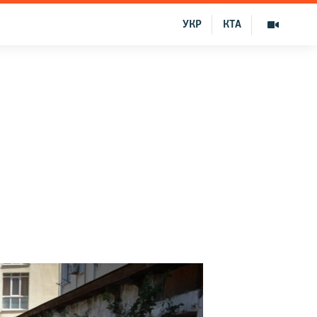
УКР
КТА