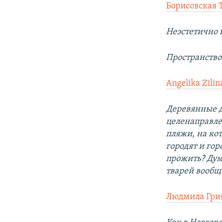
Борисовская 
Неэстетично 
Пространство
Angelika Zilin
Деревянные д
целенаправле
пляжи, на ко
городят и гор
прожить? Дума
тварей вообщ
Людмила Гри