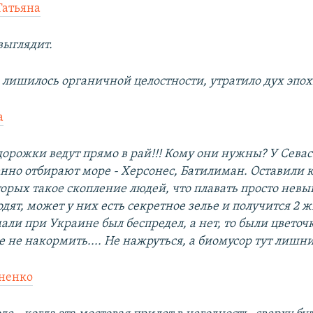
Татьяна
выглядит.
 лишилось органичной целостности, утратило дух эпох
a
орожки ведут прямо в рай!!! Кому они нужны? У Сева
нно отбирают море - Херсонес, Батилиман. Оставили
торых такое скопление людей, что плавать просто невы
одят, может у них есть секретное зелье и получится 2 
ли при Украине был беспредел, а нет, то были цветочк
е не накормить.... Не нажруться, а биомусор тут лиш
ненко