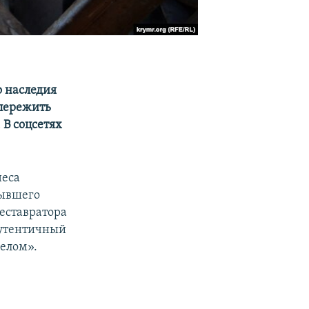
о наследия
пережить
В соцсетях
неса
бывшего
еставратора
аутентичный
делом».