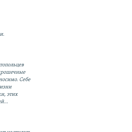
и.
стопольцев
 крошечные
носимо. Себе
жизни
и, этих
ний…