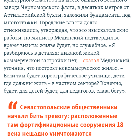
культурного кластера на месте бывшего военного
завода Черноморского флота, в десятках метров от
Артиллерийской бухты, заложили фундаменты под
многоэтажки. Городские власти долго
отнекивались, утверждая, что это изыскательские
работы, но министр Мединский подтвердил во
время визита: жилье будет, но служебное. «Я
разбираюсь в деталях: никакой жилой
коммерческой застройки нет, –
сказал
Мединский,
уточнив, что построят некоммерческое жилье. –
Если там будет хореографическое училище, дети
где должны жить – в частном секторе? Конечно,
будет, для детей будет, для педагогов, слава богу».
Севастопольские общественники
начали бить тревогу: расположенные
там фортификационные сооружения 18
века нещадно уничтожаются