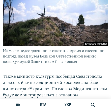
На месте недостроенного в советское время и снесенного
полгода назад музея Великой Отечественной войны
возведут музей Защитникам Севастополя
Также министр культуры пообещал Севастополю
люксовый кино-лекционный комплекс на базе
кинотеатра «Украина». По словам Мединского, там
будут демонстрироваться в основном
отечественные военно-исторические картины.
КТА
УКР
«Постараемся максимально привязать это к