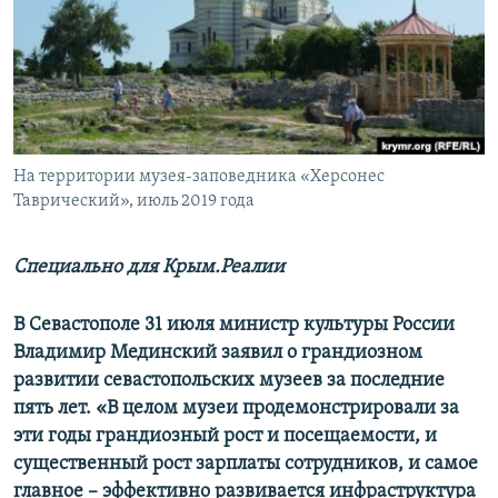
ПРИСОЕДИНЯЙТЕСЬ!
ПОБЕДИТЕЛЕЙ НЕ СУДЯТ?
КРЫМ.НЕПОКОРЕННЫЙ
ELIFBE
УКРАИНСКАЯ ПРОБЛЕМА КРЫМА
Все сайты RFE/RL
На территории музея-заповедника «Херсонес
Таврический», июль 2019 года
Специально для Крым.Реалии
В Севастополе 31 июля министр культуры России
Владимир Мединский заявил о грандиозном
развитии севастопольских музеев за последние
пять лет. «В целом музеи продемонстрировали за
эти годы грандиозный рост и посещаемости, и
существенный рост зарплаты сотрудников, и самое
главное – эффективно развивается инфраструктура