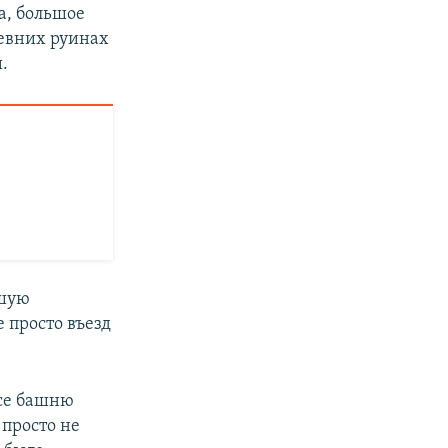
а, большое
ревних руинах
.
ьшую
 просто въезд
есе башню
 просто не