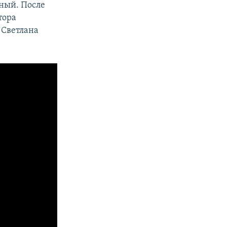
еный. После
тора
а Светлана