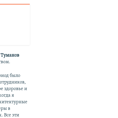
 Туманов
твом.
риод было
сотрудников,
ое здоровье и
когда я
рхитектурные
еры в
. Все эти