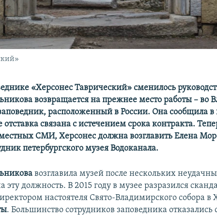
ский»
веднике «Херсонес Таврический» сменилось руководст
ьникова возвращается на прежнее место работы – во 
заповедник, расположенный в России. Она сообщила 
е отставка связана с истечением срока контракта. Тепе
естных СМИ, Херсонес должна возглавить Елена Моро
дник петербургского музея Водоканала.
льникова
возглавила музей после нескольких неудачн
 эту должность. В 2015 году в музее разразился сканда
иректором настоятеля Свято-Владимирского собора в 
ты
. Большинство сотрудников заповедника отказались 