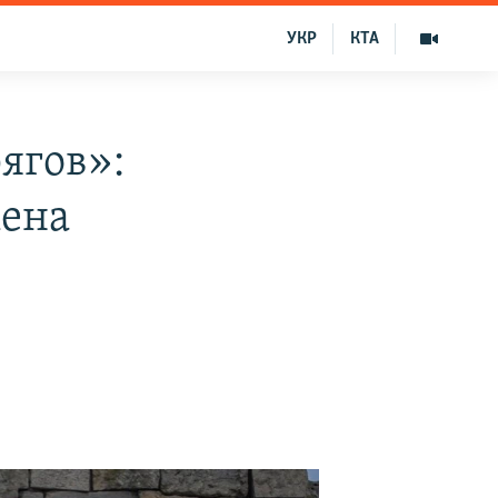
УКР
КТА
ягов»:
мена