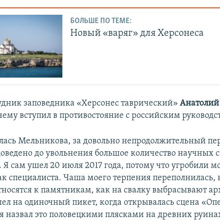
БОЛЬШЕ ПО ТЕМЕ:
Новый «варяг» для Херсонеса
дник заповедника «Херсонес таврический»
Анатолий
очему вступил в противостояние с российским руководс
илась Мельникова, за довольно непродолжительный пе
доведено до увольнения большое количество научных 
 Я сам ушел 20 июля 2017 года, потому что угробили м
ак специалиста. Чаша моего терпения переполнилась, 
относятся к памятникам, как на свалку выбрасывают а
шел на одиночный пикет, когда открывалась сцена «Оп
я назвал это половецкими плясками на древних руинах