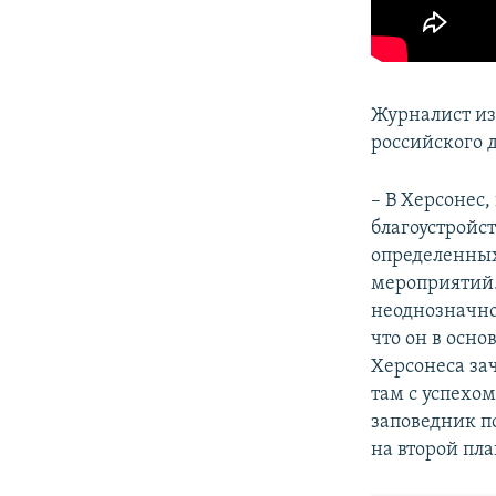
Журналист из
российского 
– В Херсонес
благоустройс
определенных
мероприятий.
неоднозначно
что он в осн
Херсонеса за
там с успехом
заповедник п
на второй пла