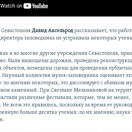
 Севастополя
Давид Аксельрод
рассказывает, что рабо
директора заповедника не устраивала некоторых учен
, как и во многие другие учреждения Севастополя, при
тво: были вымощены дорожки, проведена реконструкц
 объектов, возведены сцены для проведения публичн
 Научный коллектив музея-заповедника оценивает эт
: по мнению некоторых, это диссонирует с обликом му
овном каменный. При Светлане Мельниковой на терри
частили различные фестивали, которые, тем не менее,
. Не всем это нравилось, поскольку за время ее руково
окинуло больше десятка ученых: по их мнению, наука
н.