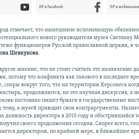
КР в Facebook
КР в мобильно
ьрод отмечает, что нынешнюю исполняющую обязанно
потенциального нового руководителя музея Светлану М
теже функционеров Русской православной церкви, в ч
она Шевкунова
.
другое мнение, что не стоит считать это назначение д
и, потому что конфликта как такового в последнее вре
, споры вокруг того, что на территории Херсонеса ког
настырь, продолжаются, но это научная дискуссия, а н
ерковь постоянно пишет бумаги в государственные инс
у тему, а музей приводит свои контраргументы. Назна
а должность директора в 2015 году и обострившийся т
получил своего продолжения сегодня. Скорее всего, го
анется директором, по крайней мере, в ближайшее вр