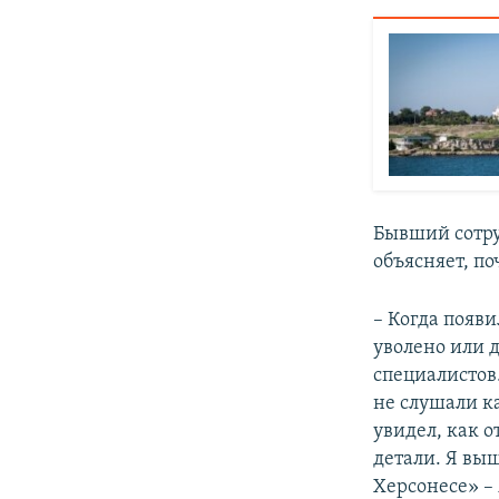
Бывший сотру
объясняет, п
– Когда появ
уволено или 
специалистов.
не слушали к
увидел, как 
детали. Я вы
Херсонесе» – 