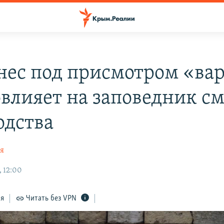
нес под присмотром «вар
овлияет на заповедник с
одства
ая
, 12:00
ся
Читать без VPN