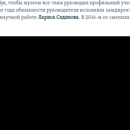
ебуя, чтобы музеем все-таки руководил профильный уч
ние года обязанности руководителя исполняла замдирек
 научной работе
Лариса Седикова
. В 2016-м ее сменил