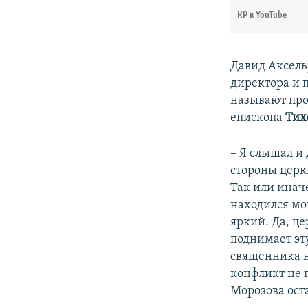
КР в YouTube
Давид Аксел
директора и 
называют про
епископа
Тих
– Я слышал и 
стороны церкв
Так или иначе
находился мо
яркий. Да, ц
поднимает эт
священника н
конфликт не 
Морозова ост