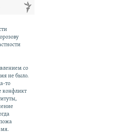
м
сти
орозову
астности
авлением со
мя не было.
да-то
е конфликт
титуты,
чение
огда
спожа
емя.