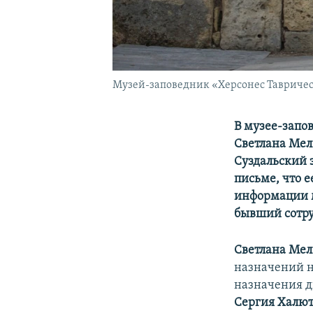
Музей-заповедник «Херсонес Тавриче
В музее-запо
Светлана Мел
Суздальский 
письме, что е
информации м
бывший сотру
Светлана Ме
назначений на
назначения д
Сергия Халю