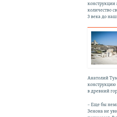
конструкции 
количество с
3 века до на
Анатолий Тум
конструкцию 
в древний гор
– Еще бы нем
Зенона не уви