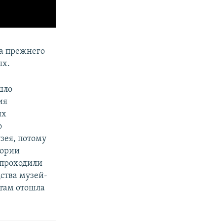
та прежнего
ых.
шло
ия
ых
о
зея, потому
тории
 проходили
дства музей-
 там отошла