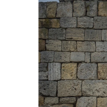
ПОБЕДИТЕЛЕЙ НЕ СУДЯТ?
КРЫМ.НЕПОКОРЕННЫЙ
ELIFBE
УКРАИНСКАЯ ПРОБЛЕМА КРЫМА