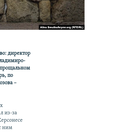
во: директор
Владимиро-
в прощальном
рь, по
зова –​
ых
л из-за
Херсонесе
с ним