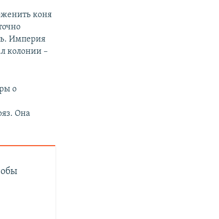
оженить коня
точно
ть. Империя
л колонии –
ры о
яз. Она
фобы