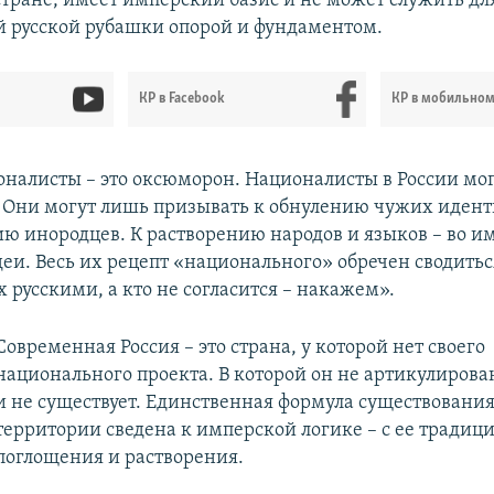
стране, имеет имперский базис и не может служить дл
 русской рубашки опорой и фундаментом.
КР в Facebook
КР в мобильно
оналисты – это оксюморон. Националисты в России мо
Они могут лишь призывать к обнулению чужих идент
ю инородцев. К растворению народов и языков – во и
еи. Весь их рецепт «национального» обречен сводитьс
 русскими, а кто не согласится – накажем».
Современная Россия – это страна, у которой нет своего
национального проекта. В которой он не артикулирова
и не существует. Единственная формула существования
территории сведена к имперской логике – с ее традиц
поглощения и растворения.