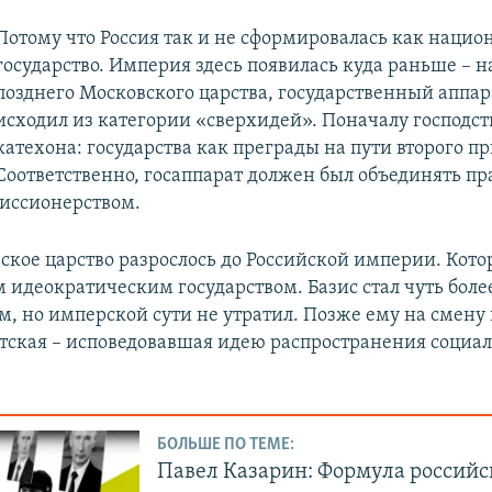
Потому что Россия так и не сформировалась как нацио
государство. Империя здесь появилась куда раньше – н
позднего Московского царства, государственный аппар
исходил из категории «сверхидей». Поначалу господст
катехона: государства как преграды на пути второго п
Соответственно, госаппарат должен был объединять п
иссионерством.
ское царство разрослось до Российской империи. Кото
 идеократическим государством. Базис стал чуть боле
, но имперской сути не утратил. Позже ему на смену
тская – исповедовавшая идею распространения социа
БОЛЬШЕ ПО ТЕМЕ:
Павел Казарин: Формула российс