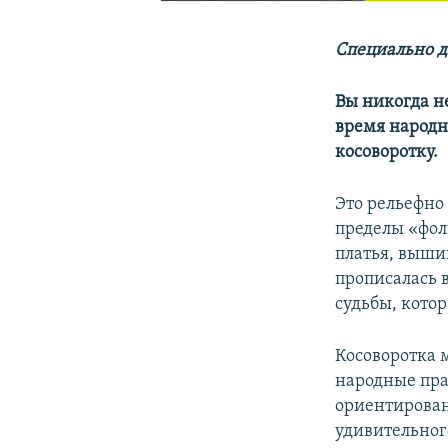
Специально д
Вы никогда н
время народн
косоворотку.
Это рельефно
пределы «фол
платья, выши
прописалась 
судьбы, кото
Косоворотка 
народные пра
ориентирован
удивительного