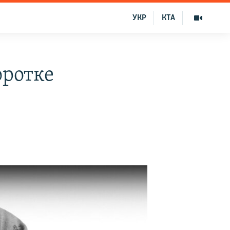
УКР
КТА
оротке