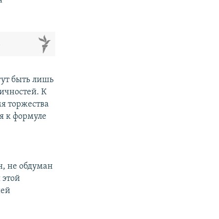
я
м
гут быть лишь
ичностей. К
мя торжества
я к формуле
н, не обдуман
 этой
ией