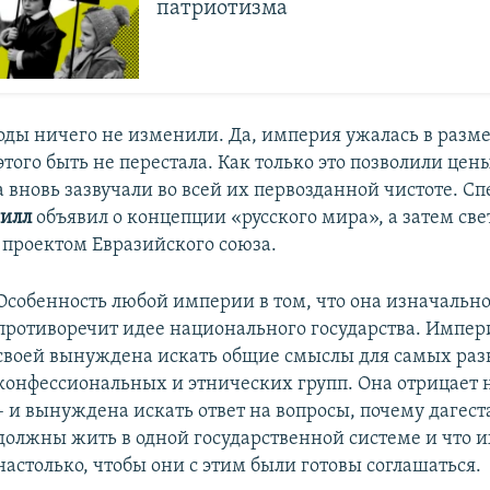
патриотизма
оды ничего не изменили. Да, империя ужалась в разме
того быть не перестала. Как только это позволили цены
 вновь зазвучали во всей их первозданной чистоте. Сп
рилл
объявил о концепции «русского мира», а затем све
 проектом Евразийского союза.
Особенность любой империи в том, что она изначальн
противоречит идее национального государства. Импери
своей вынуждена искать общие смыслы для самых ра
конфессиональных и этнических групп. Она отрицает
– и вынуждена искать ответ на вопросы, почему дагест
должны жить в одной государственной системе и что и
настолько, чтобы они с этим были готовы соглашаться.