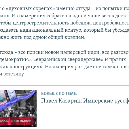
ы о «духовных скрепах» именно оттуда – из попытки п
лань. Из намерения собрать на одной чаше весов доста
чтобы центростремительность победила центробежнос
здавать наднациональный контур, который бы убежда
жно жить под одной общей крышей.
тсюда – все поиски новой имперской идеи, все разгово
демократии», «евразийской сверхдержаве» и прочих
ких конструкциях. Но империя рождает не только ново
 эстетику.
БОЛЬШЕ ПО ТЕМЕ:
Павел Казарин: Имперские русо