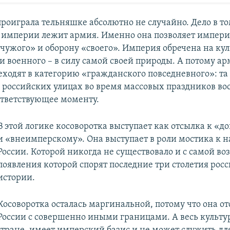
роиграла тельняшке абсолютно не случайно. Дело в том
 империи лежит армия. Именно она позволяет импер
чужого» и оборону «своего». Империя обречена на кул
и военного – в силу самой своей природы. А потому а
еходят в категорию «гражданского повседневного»: та
 российских улицах во время массовых праздников в
оответствующее моменту.
В этой логике косоворотка выступает как отсылка к «
и «внеимперскому». Она выступает в роли мостика к 
России. Которой никогда не существовало и с самой в
появления которой спорят последние три столетия рос
истории.
Косоворотка осталась маргинальной, потому что она от
России с совершенно иными границами. А весь культу