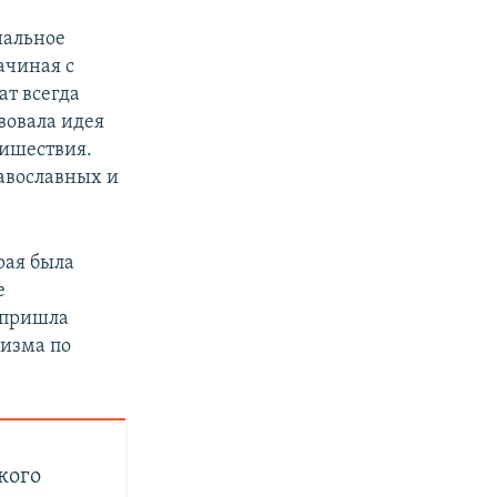
нальное
ачиная с
ат всегда
вовала идея
ришествия.
равославных и
рая была
е
 пришла
лизма по
кого