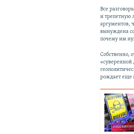
Все разговор
и трепетную 
аргументов, 
вынуждена со
почему им ну
Собственно, о
«суверенной 
геополитичес
рождает еще и