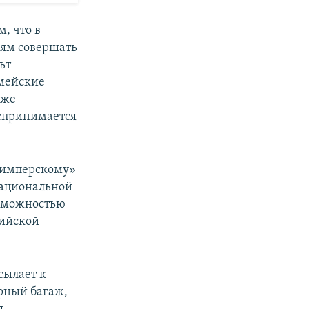
, что в
иям совершать
ьт
рмейские
 же
оспринимается
доимперскому»
национальной
озможностью
сийской
сылает к
рный багаж,