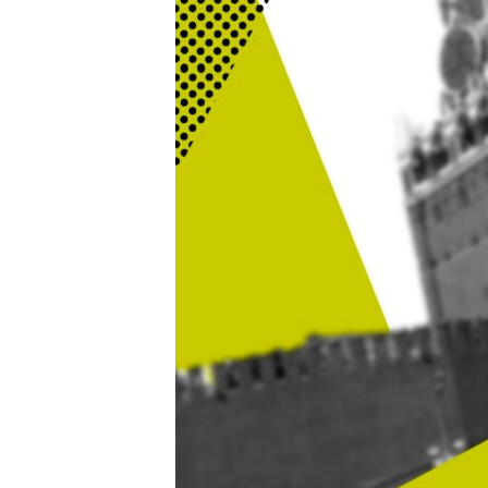
ПОБЕДИТЕЛЕЙ НЕ СУДЯТ?
КРЫМ.НЕПОКОРЕННЫЙ
ELIFBE
УКРАИНСКАЯ ПРОБЛЕМА КРЫМА