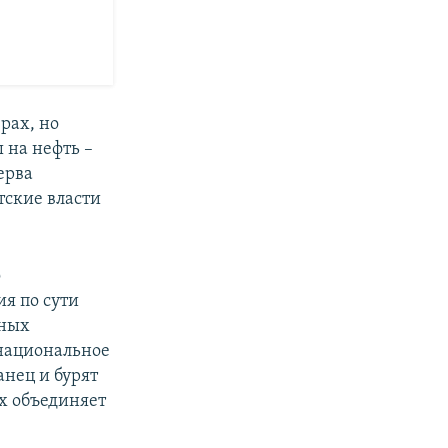
рах, но
 на нефть –
ерва
тские власти
о
я по сути
зных
 национальное
анец и бурят
х объединяет