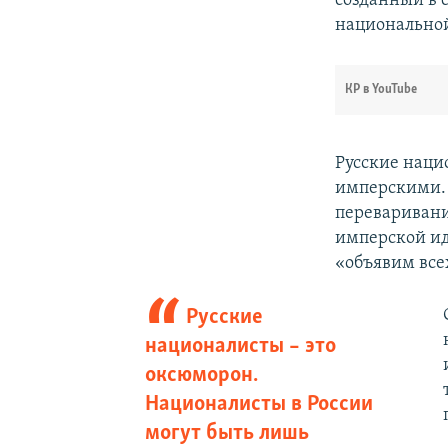
созданный в 
национальной
КР в YouTube
Русские наци
имперскими. 
переваривани
имперской ид
«объявим всех
Русские
националисты – это
оксюморон.
Националисты в России
могут быть лишь