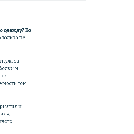
ю одежду? Во
 только не
гнула за
болки и
нно
жность той
приятия и
их»,
ичего