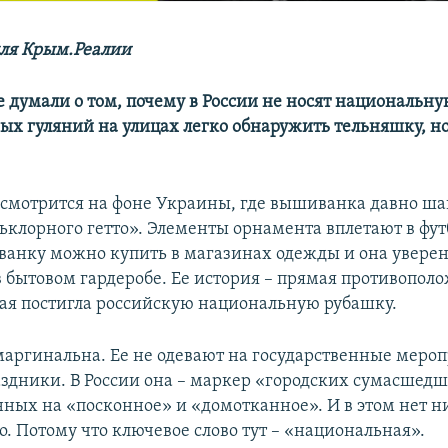
ля Крым.Реалии
е думали о том, почему в России не носят национальну
ых гуляний на улицах легко обнаружить тельняшку, но
 смотрится на фоне Украины, где вышиванка давно ша
ьклорного гетто». Элементы орнамента вплетают в фут
ванку можно купить в магазинах одежды и она увере
в бытовом гардеробе. Ее история – прямая противополо
рая постигла российскую национальную рубашку.
маргинальна. Ее не одевают на государственные меро
здники. В России она – маркер «городских сумасшедш
ных на «посконное» и «домотканное». И в этом нет н
. Потому что ключевое слово тут – «национальная».