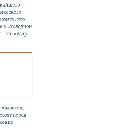
ижайшего
рического
понять, что
е в «холодной
 – это «удар
 обыватель
стоят перед
ржение