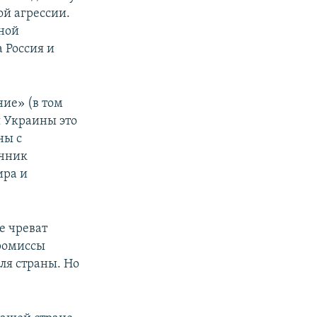
ой агрессии.
ьной
 Россия и
ние» (в том
я Украины это
ны с
очник
ира и
е чреват
ромиссы
ля страны. Но