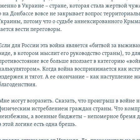
менно в Украине – стране, которая стала жертвой чуж
р на Донбассе вовсе не закрывает вопрос территориал
Украины, потому что о судьбе аннексированного Крыма
ается вести переговоры.
Если для России эта война является «битвой за выжива
виде, в котором мыслит его руководство страны), то дл
противостояние все больше вползает в категорию «вой
калькулятором». Когда война воспринимается как ист
издержек и тягот. А ее окончание – как наступление м
благоденствия.
Мне могут возразить. Сказать, что проигрыш в войне н
физическим истреблением граждан страны. Что комп
неизбежны, а военные бюджеты – непомерное бремя д
в этой логике есть одна брешь.