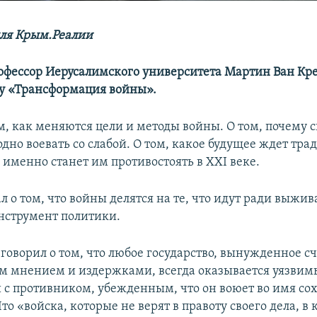
ля Крым.Реалии
профессор Иерусалимского университета Мартин Ван Кр
у «Трансформация войны».
ом, как меняются цели и методы войны. О том, почему 
дно воевать со слабой. О том, какое будущее ждет тр
 именно станет им противостоять в XXI веке.
л о том, что войны делятся на те, что идут ради выжива
инструмент политики.
говорил о том, что любое государство, вынужденное сч
 мнением и издержками, всегда оказывается уязвим
 с противником, убежденным, что он воюет во имя со
Что «войска, которые не верят в правоту своего дела, в