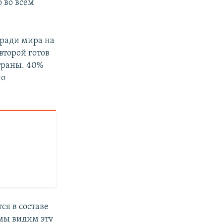
 во всем
 ради мира на
второй готов
траны. 40%
ко
ся в составе
мы видим эту