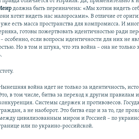
и правда отличается от Израиля. Да, применительно к 
Меир
должна быть переиначена: «Мы хотим видеть се
ни хотят видеть нас малоросами». В отличие от ориги
уже есть масса пространства для компромисса. И мног
ерняка, готовы пожертвовать идентичностью ради пер
 – особенно, если вопросы идентичности для них не яв
стью. Но в том и штука, что эта война – она не только 
.
стоту.
Нынешняя война идет не только за идентичность, ист
Это, в том числе, битва за переход к другим правилам 
конкуренция. Системы сдержек и противовесов. Госуда
граждан, а не наоборот. Это битва еще и за то, где про
между цивилизованным миром и Россией – по украин
границе или по украино-российской.