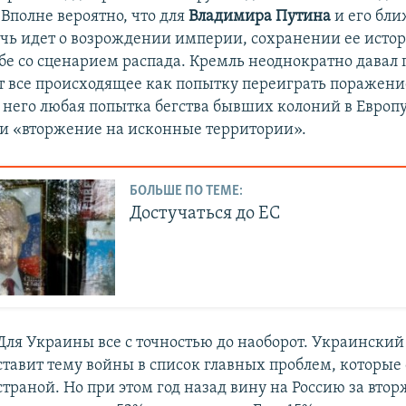
Вполне вероятно, что для
Владимира Путина
и его бл
чь идет о возрождении империи, сохранении ее исто
бе со сценарием распада. Кремль неоднократно давал 
 все происходящее как попытку переиграть поражени
 него любая попытка бегства бывших колоний в Европу
и «вторжение на исконные территории».
БОЛЬШЕ ПО ТЕМЕ:
Достучаться до ЕС
Для Украины все с точностью до наоборот. Украинский
ставит тему войны в список главных проблем, которые 
страной. Но при этом год назад вину на Россию за вто