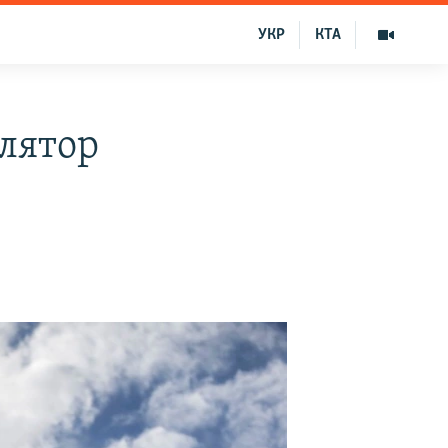
УКР
КТА
улятор