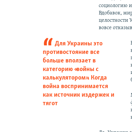
социологию и
Вдобавок, ми
целостности 
вовсе отказыв
Для Украины это
противостояние все
больше вползает в
категорию «войны с
калькулятором». Когда
война воспринимается
как источник издержек и
тягот