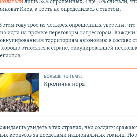
возлагали
лишь 52% опрошенных. Еще 15% считали, что
виноват Киев, а треть не определилась с ответом.
В этом году трое из четырех опрошенных уверены, что
но идти на прямые переговоры с агрессором. Каждый 
 оккупированным территориям автономию в составе с
 хорошо относятся к стране, оккупировавшей несколь
егионов.
БОЛЬШЕ ПО ТЕМЕ:
Кроличья нора
ожидаешь увидеть в тех странах, чьи солдаты сражают
ых корпусов за пределами национальных границ. Но 