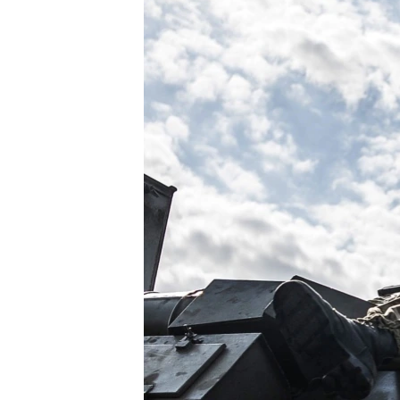
ПОБЕДИТЕЛЕЙ НЕ СУДЯТ?
КРЫМ.НЕПОКОРЕННЫЙ
ELIFBE
УКРАИНСКАЯ ПРОБЛЕМА КРЫМА