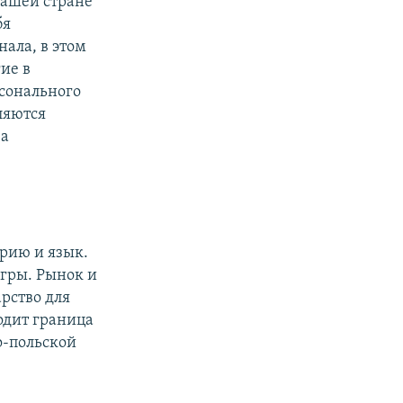
нашей стране
бя
нала, в этом
ие в
сонального
ляются
за
орию и язык.
игры. Рынок и
рство для
ходит граница
о-польской