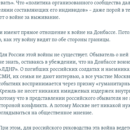
евать». Что «политика организованного сообщества дал
целями составляющих его индивидов» – даже порой в те
ет о войне за выживание.
щи имеют прямое отношение к войне на Донбассе. Пото
о, как эту войну видят по обе стороны границы.
Для России этой войны не существует. Обыватель о ней
не знать, оставаясь в убеждении, что на Донбассе вою
«ЛДНР». О погибших российских солдатах и наемника
СМИ, их семьи не дают интервью, а все участие Москв
событиях воспринимается через призму «гуманитарны
Кремль не несет никаких имиджевых издержек внутр
потому что в представлении российского обывателя не 
стороной конфликта. А потому Москве нет никакой н
оглядываться на общественное мнение.
При этом, для российского руководства эта война ведет