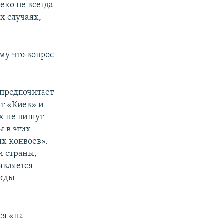
еко не всегда
х случаях,
му что вопрос
 предпочитает
ют «Киев» и
х не пишут
ы в этих
х конвоев».
и страны,
является
ужды
ся «на