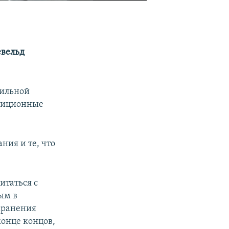
евельд
сильной
адиционные
ния и те, что
итаться с
ым в
хранения
 конце концов,