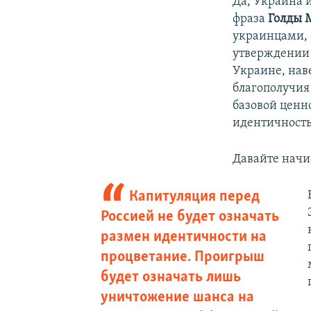
Да, Украина 
фраза
Голды 
украинцами, о
утверждении 
Украине, нав
благополучия
базовой ценно
идентичность
Давайте начи
Капитуляция перед
Россией не будет означать
размен идентичности на
процветание. Проигрыш
будет означать лишь
уничтожение шанса на