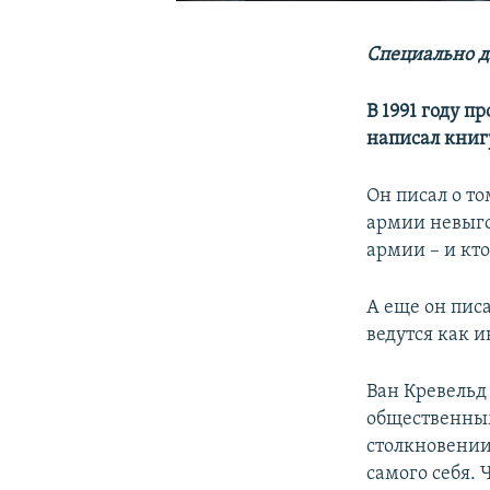
Специально д
В 1991 году 
написал книг
Он писал о т
армии невыго
армии – и кто
А еще он писа
ведутся как 
Ван Кревельд 
общественным
столкновении
самого себя. 