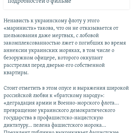
подробностей о фильме
Ненависть к украинскому флоту у этого
«мариниста» такова, что он не отказывается от
шельмования даже мертвых, с лобовой
закомплексованностью лжет о погибших во время
аннексии украинских моряках, в том числе о
безоружном офицере, которого оккупант
расстрелял перед дверью его собственной
квартиры.
Стоит отметить в этом опусе и выражения широкой
российской любви к «братскому народу»:
«деградация армии и Военно-морского флота...
превращение украинского демократического
государства в профашистско-нацистскую
диктатуру... пелена фашистского морока...
Президент публично выкрикивает фашистские