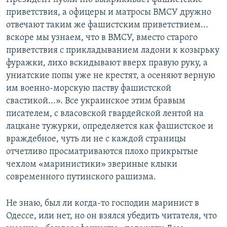
приветствия, а офицеры и матросы ВМСУ дружно
отвечают таким же фашистским приветствием...
вскоре мы узнаем, что в ВМСУ, вместо старого
приветствия с прикладыванием ладони к козырьку
фуражки, лихо вскидывают вверх правую руку, а
униатские попы уже не крестят, а осеняют верную
им военно-морскую паству фашистской
свастикой...». Все украинское этим бравым
писателем, с власовской гвардейской лентой на
лацкане тужурки, определяется как фашистское и
враждебное, чуть ли не с каждой страницы
отчетливо просматриваются плохо прикрытые
чехлом «маринистики» звериные клыки
современного путинского рашизма.
Не знаю, был ли когда-то господин маринист в
Одессе, или нет, но он взялся убедить читателя, что