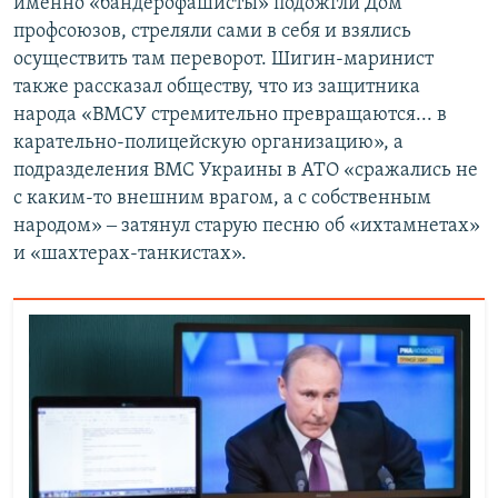
именно «бандерофашисты» подожгли Дом
профсоюзов, стреляли сами в себя и взялись
осуществить там переворот. Шигин-маринист
также рассказал обществу, что из защитника
народа «ВМСУ стремительно превращаются... в
карательно-полицейскую организацию», а
подразделения ВМС Украины в АТО «сражались не
с каким-то внешним врагом, а с собственным
народом» ‒ затянул старую песню об «ихтамнетах»
и «шахтерах-танкистах».