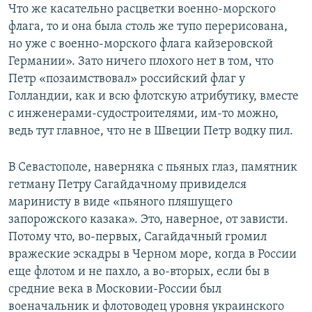
Что же касательно расцветки военно-морского
флага, то и она была столь же тупо перерисована,
но уже с военно-морского флага кайзеровской
Германии». Зато ничего плохого нет в том, что
Петр «позаимствовал» российский флаг у
Голландии, как и всю флотскую атрибутику, вместе
с инженерами-судостроителями, им-то можно,
ведь тут главное, что не в Швеции Петр водку пил.
В Севастополе, наверняка с пьяных глаз, памятник
гетману Петру Сагайдачному привиделся
маринисту в виде «пьяного пляшущего
запорожского казака». Это, наверное, от зависти.
Потому что, во-первых, Сагайдачный громил
вражеские эскадры в Черном море, когда в России
еще флотом и не пахло, а во-вторых, если бы в
средние века в Московии-России был
военачальник и флотоводец уровня украинского