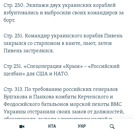
Стр. 250. Экипажи двух украинских кораблей
взбунтовались и выбросили своих командиров за
борт.
Стр. 251. Командир украинского корабля Пивень
закрылся со старпомом в каюте, пьют, затем
Пивень застрелился.
Стр 251. «Спецоперация «Крым» ‒ «Российский
щелбан» для США и НАТО.
Стр. 313. По требованию российских генералов
Булгакова и Панкова комбаты Керченского и
Феодосийского батальонов морской пехоты ВМС
Украины отстранили своих замов от должностей,
обезоружили, вывели с территории частей и
запретили появляться на территории батальонов.
КТА
УКР