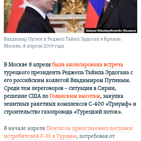
ПРИСОЕДИНЯЙТЕСЬ!
ПОБЕДИТЕЛЕЙ НЕ СУДЯТ?
КРЫМ.НЕПОКОРЕННЫЙ
ELIFBE
Владимир Путин и Реджеп Тайип Эрдоган в Кремле.
УКРАИНСКАЯ ПРОБЛЕМА КРЫМА
Москва, 8 апреля 2019 года
Все сайты RFE/RL
В Москве 8 апреля
была анонсирована встреча
турецкого президента Реджепа Тайипа Эрдогана с
его российским коллегой Владимиром Путиным.
Среди тем переговоров – ситуация в Сирии,
решение США по
Голанским высотам
, закупка
зенитных ракетных комплексов С-400 «Триумф» и
строительство газопровода «Турецкий поток».
В начале апреля
Пентагон приостановил поставки
истребителей F-35 в Турцию
, потребовав от