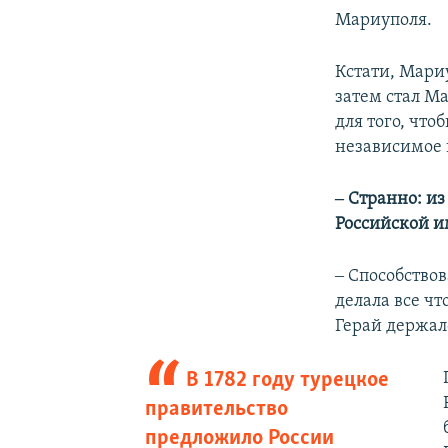
Мариуполя.
Кстати, Мари
затем стал М
для того, что
независимое 
‒ Странно: и
Российской и
‒ Способство
делала все ч
Герай держал
В 1782 году турецкое
правительство
предложило России