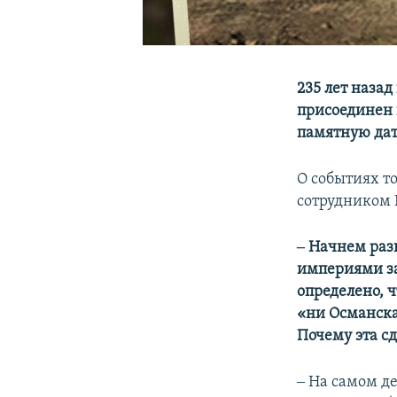
235 лет наза
присоединен 
памятную дату
О событиях т
сотрудником
‒ Начнем раз
империями за
определено, 
«ни Османска
Почему эта сд
‒ На самом д