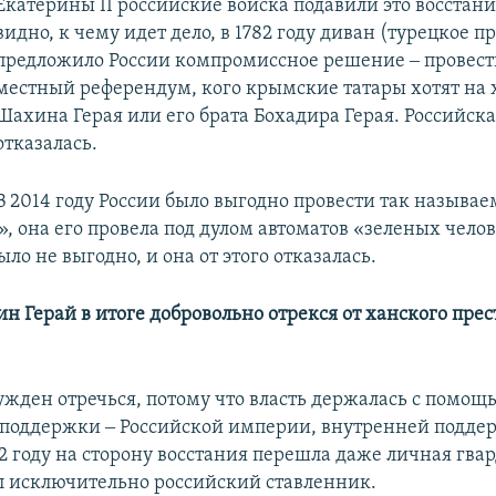
Екатерины II российские войска подавили это восстание
видно, к чему идет дело, в 1782 году диван (турецкое п
предложило России компромиссное решение ‒ провест
местный референдум, кого крымские татары хотят на 
Шахина Герая или его брата Бохадира Герая. Российск
отказалась.
В 2014 году России было выгодно провести так называ
 она его провела под дулом автоматов «зеленых челове
было не выгодно, и она от этого отказалась.
н Герай в итоге добровольно отрекся от ханского прест
ужден отречься, потому что власть держалась с помощ
поддержки ‒ Российской империи, внутренней подде
782 году на сторону восстания перешла даже личная гв
ыл исключительно российский ставленник.