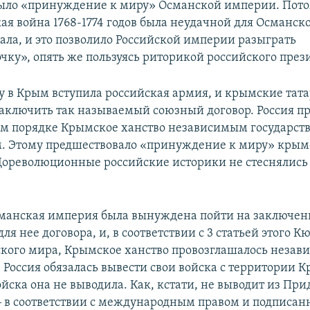
было «принуждение к миру» Османской империи. Пото
кая война 1768-1774 годов была неудачной для Османс
рала, и это позволило Российской империи разыграть
чку», опять же пользуясь риторикой российского през
оду в Крым вступила российская армия, и крымские тат
ключить так называемый союзный договор. Россия пр
м порядке Крымское ханство независимым государс
. Этому предшествовало «принуждение к миру» крымс
Дореволюционные российские историки не стеснялись 
Османская империя была вынуждена пойти на заключен
ля нее договора, и, в соответствии с 3 статьей этого К
ого мира, Крымское ханство провозглашалось неза
. Россия обязалась вывести свои войска с территории 
ойска она не выводила. Как, кстати, не выводит из При
‒ в соответствии с международным правом и подписа