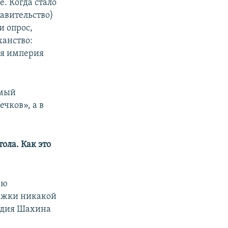
. Когда стало
равительство)
и опрос,
ханство:
ая империя
емый
чков», а в
ола. Как это
ью
ржки никакой
ардия Шахина