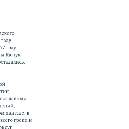
мского
 году
77 году
мы Кючук-
ставались,
кой
утин
равославный
нений,
м ханстве, в
всего греки и
округ