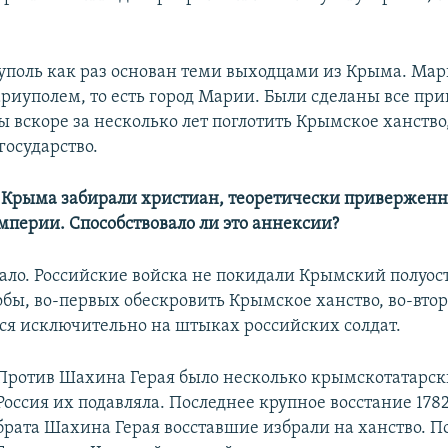
уполь как раз основан теми выходцами из Крыма. Ма
ариуполем, то есть город Марии. Были сделаны все пр
бы вскоре за несколько лет поглотить Крымское ханств
государство.
з Крыма забирали христиан, теоретически привержен
мперии. Способствовало ли это аннексии?
вало. Российские войска не покидали Крымский полуост
тобы, во-первых обескровить Крымское ханство, во-вт
ся исключительно на штыках российских солдат.
Против Шахина Герая было несколько крымскотатарск
Россия их подавляла. Последнее крупное восстание 1782
брата Шахина Герая восставшие избрали на ханство. П