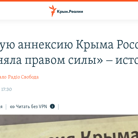
ую аннексию Крыма Рос
няла правом силы» ‒ ист
ало
Радіо Свобода
 17:30
ся
Читать без VPN