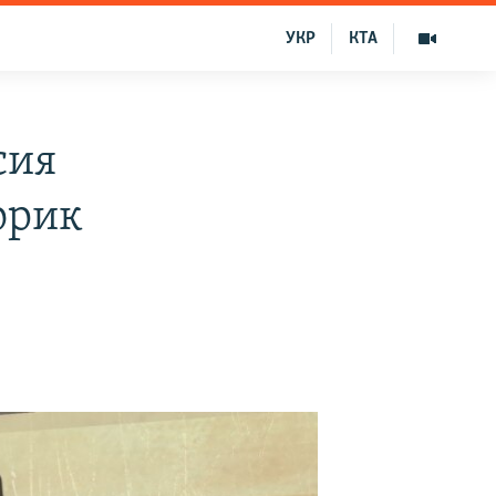
УКР
КТА
сия
орик