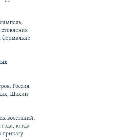
риамполь,
иготовления
о, формально
ных
ров. Россия
орых, Шахин
их восстаний,
 года, когда
о приказу