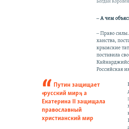
Богдан Короле
‒ А чем объя
‒ Право силы
ханства, пост
крымские тата
поставила св
Кайнарджийск
Российская и
Путин защищает
«русский мир», а
Екатерина II защищала
православный
христианский мир