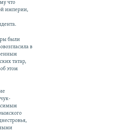
му что
кой империи,
идента.
ары были
овозгласила в
твенным
ких татар,
об этом
ие
ючук-
висимым
Крымского
днестровья,
нными