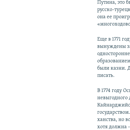
Путина, это 
русско-турец
она ее проиг
«многоходово
Еще в 1771 г
вынуждены за
односторонне
образованием
были казни. 
писать.
В 1774 году 
невыгодного д
Кайнарджийск
государством
ханства, но в
хотя должна 