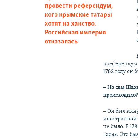
провести референдум,
кого крымские татары
хотят на ханство.
Российская империя
отказалась
«референдум»,
1782 году ей 
‒ Но сам Шахи
происходило?
‒ Он был вын
иностранной 
не было. В 1
Герая. Это б