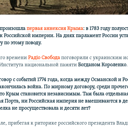
д произошла
первая аннексия Крыма
: в 1783 году полуо
к Российской империи. На днях парламент России уст
 по этому поводу.
ого времени
Радіо Свобода
поговорили с украинским и
 Института национальной памяти
Богданом Короленко
.
говор с событий 1774 года, когда между Османской и Р
кончилась война. По мирному договору, среди прочего
что Крым становится независимым. Там была отдельная
я Порта, ни Российская империя не вмешиваются в д
елка не просуществовала и десяти лет?
еле, прибегая к риторике российского президента Вла