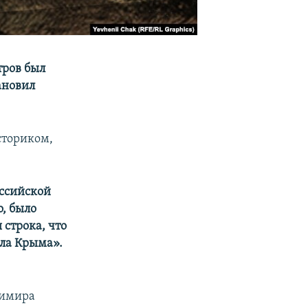
стров был
ановил
сториком,
оссийской
, было
 строка, что
ела Крыма».
димира