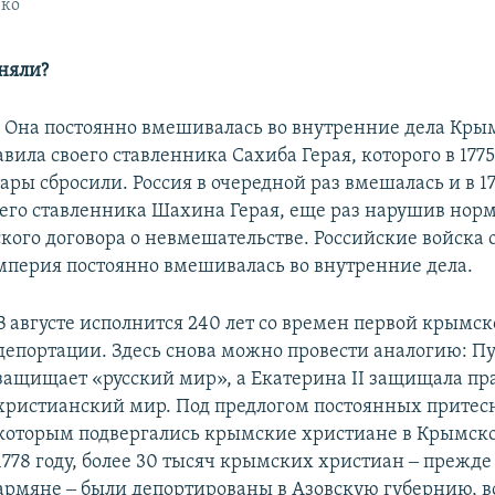
нко
сняли?
. Она постоянно вмешивалась во внутренние дела Кры
авила своего ставленника Сахиба Герая, которого в 1775
ры сбросили. Россия в очередной раз вмешалась и в 17
оего ставленника Шахина Герая, еще раз нарушив нор
ого договора о невмешательстве. Российские войска о
мперия постоянно вмешивалась во внутренние дела.
В августе исполнится 240 лет со времен первой крымс
депортации. Здесь снова можно провести аналогию: П
защищает «русский мир», а Екатерина II защищала п
христианский мир. Под предлогом постоянных притес
которым подвергались крымские христиане в Крымско
1778 году, более 30 тысяч крымских христиан ‒ прежде 
армяне ‒ были депортированы в Азовскую губернию, в