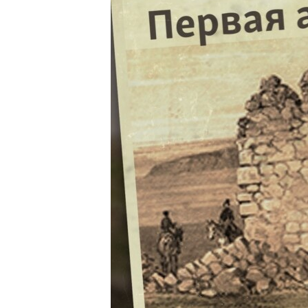
ПОБЕДИТЕЛЕЙ НЕ СУДЯТ?
КРЫМ.НЕПОКОРЕННЫЙ
ELIFBE
УКРАИНСКАЯ ПРОБЛЕМА КРЫМА