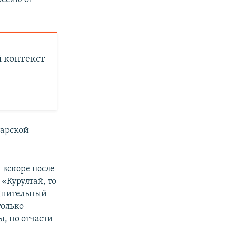
 контекст
тарской
 вскоре после
«Курултай, то
олнительный
только
, но отчасти