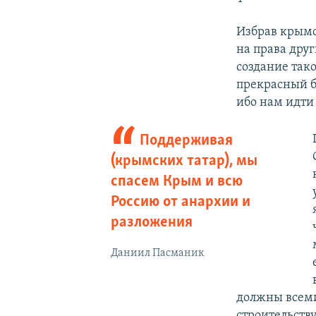
Избрав крымск
на права дру
создание так
прекрасный б
ибо нам идти 
Поддерживая
(крымских татар), мы
спасем Крым и всю
Россию от анархии и
разложения
Даниил Пасманик
должны всеми
строительств