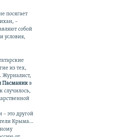
не посягает
ихан, –
авляют собой
и условия,
татарские
ие из тех,
. Журналист,
л Пасманик
в
к случилось,
дарственной
 – это другой
жители Крыма…
нному
оссию от