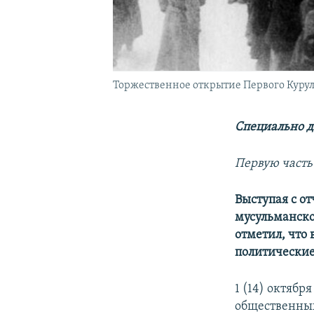
Торжественное открытие Первого Курул
Специально д
Первую часть
Выступая с о
мусульманско
отметил, что
политические
1 (14) октябр
общественных