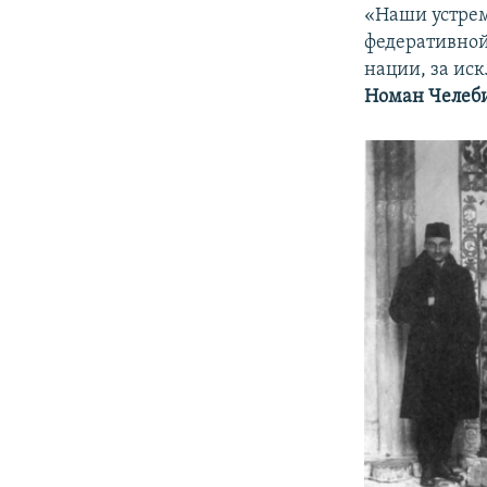
«Наши устрем
федеративной
нации, за ис
Номан Челеб