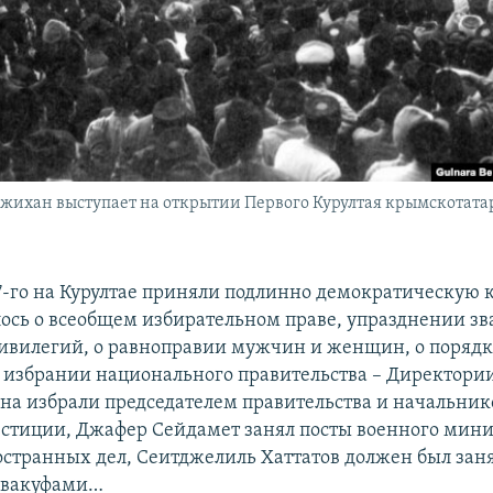
ихан выступает на открытии Первого Курултая крымскотатар
17-го на Курултае приняли подлинно демократическую 
лось о всеобщем избирательном праве, упразднении зв
ивилегий, о равноправии мужчин и женщин, о порядк
 избрании национального правительства – Директори
а избрали председателем правительства и начальни
стиции, Джафер Сейдамет занял посты военного мини
странных дел, Сеитджелиль Хаттатов должен был зан
 вакуфами…