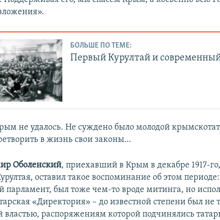
зложения».
БОЛЬШЕ ПО ТЕМЕ:
Первый Курултай и современный
Крым не удалось. Не суждено было молодой крымскота
ретворить в жизнь свои законы…
ир Оболенский
, приехавший в Крым в декабре 1917-го,
рултая, оставил такое воспоминание об этом периоде: 
ий парламент, был тоже чем-то вроде митинга, но исп
атарская «Директория» – до известной степени был не 
 властью, распоряжениям которой подчинялись татары