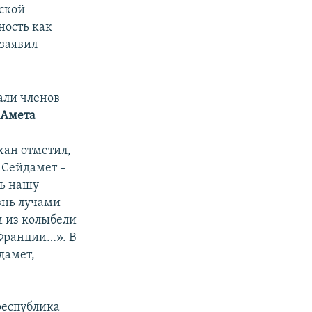
ской
ность как
 заявил
али членов
Амета
ан отметил,
 Сейдамет –
ть нашу
знь лучами
м из колыбели
Франции…». В
дамет,
республика