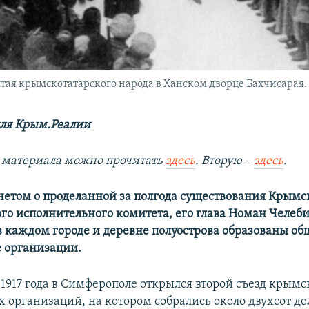
тая крымскотатарского народа в Ханском дворце Бахчисарая.
ля Крым.Реалии
 материала можно прочитать
здесь
.​
Вторую –
здесь
.
тчетом о проделанной за полгода существования Крымс
го исполнительного комитета, его глава Номан Челе
 в каждом городе и деревне полуострова образованы о
 организации.
я 1917 года в Симферополе открылся второй съезд крым
 организаций, на котором собрались около двухсот де