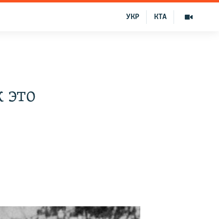
УКР
КТА
 это