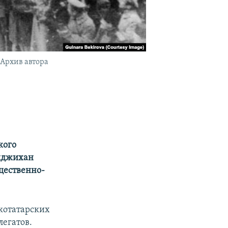
 Архив автора
кого
биджихан
бщественно-
скотатарских
легатов.