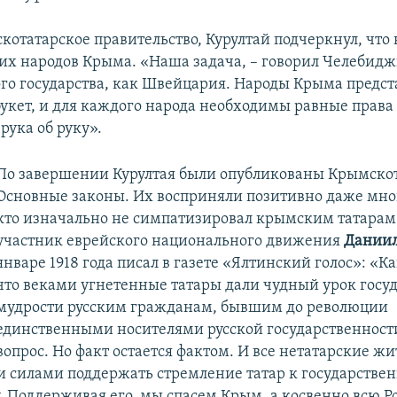
отатарское правительство, Курултай подчеркнул, что 
гих народов Крыма. «Наша задача, – говорил Челебидж
ого государства, как Швейцария. Народы Крыма предст
укет, и для каждого народа необходимы равные права 
рука об руку».
По завершении Курултая были опубликованы Крымско
Основные законы. Их восприняли позитивно даже мног
кто изначально не симпатизировал крымским татарам
участник еврейского национального движения
Дании
январе 1918 года писал в газете «Ялтинский голос»: «Ка
что веками угнетенные татары дали чудный урок госу
мудрости русским гражданам, бывшим до революции
единственными носителями русской государственности
вопрос. Но факт остается фактом. И все нетатарские 
 силами поддержать стремление татар к государстве
у. Поддерживая его, мы спасем Крым, а косвенно всю Р