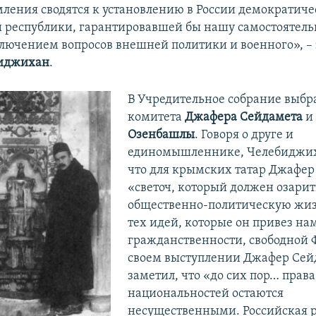
ления сводятся к установлению в России демократиче
 республики, гарантировавшей бы нашу самостоятель
ключением вопросов внешней политики и военного», –
иджихан
.
В Учредительное собрание выбр
комитета
Джафера Сейдамета
и
Озенбашлы
. Говоря о друге и
единомышленнике, Челебиджих
что для крымских татар Джафер
«светоч, который должен озари
общественно-политическую жи
тех идей, которые он привез на
гражданственности, свободной 
своем выступлении Джафер Сей
заметил, что «до сих пор… права
национальностей остаются
несущественными. Российская 