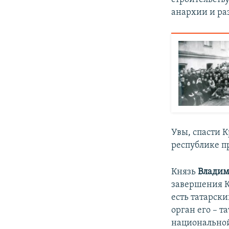
анархии и ра
Увы, спасти 
республике п
Князь
Владим
завершения Ку
есть татарск
орган его – т
национальной