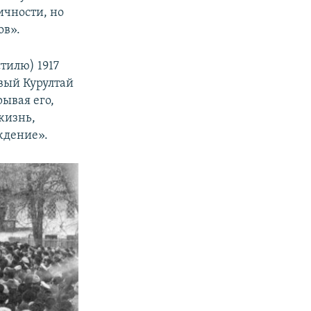
ичности, но
ов».
стилю) 1917
вый Курултай
ывая его,
жизнь,
ждение».