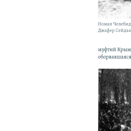
Номан Челебид
Джафер Сейда
муфтий Крым
оборвавшаяся