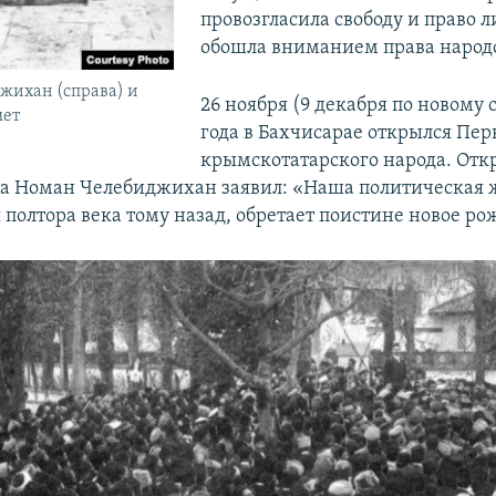
провозгласила свободу и право л
обошла вниманием права народ
жихан (справа) и
26 ноября (9 декабря по новому 
мет
года в Бахчисарае открылся Пер
крымскотатарского народа. Откр
а Номан Челебиджихан заявил: «Наша политическая 
 полтора века тому назад, обретает поистине новое ро