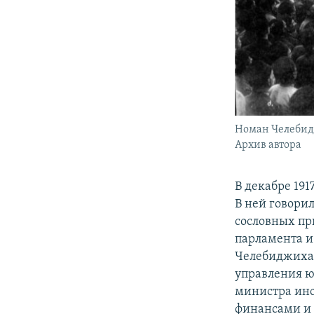
Номан Челебидж
Архив автора
В декабре 19
В ней говори
сословных пр
парламента и
Челебиджихан
управления ю
министра ино
финансами и