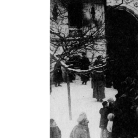
ПОБЕДИТЕЛЕЙ НЕ СУДЯТ?
КРЫМ.НЕПОКОРЕННЫЙ
ELIFBE
УКРАИНСКАЯ ПРОБЛЕМА КРЫМА