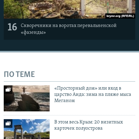
16
Скворечники на воротах перевальненской
«фазенды»
ПО ТЕМЕ
«Просторный дом» или вход в
царство Аида: зима на пляже мыса
Меганом
В этом весь Крым: 20 визитных
карточек полуострова