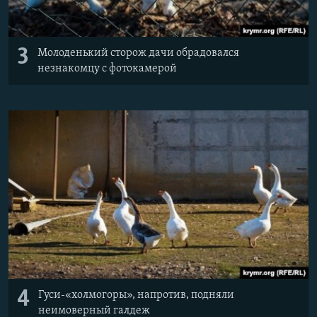
3
Молоденький сторож дачи обрадовался
незнакомцу с фотокамерой
4
Гуси-«холмогоры», напротив, подняли
неимоверный галдеж