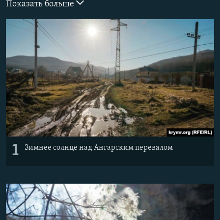
Показать больше
ПРИСОЕДИНЯЙТЕСЬ!
ПОБЕДИТЕЛЕЙ НЕ СУДЯТ?
КРЫМ.НЕПОКОРЕННЫЙ
ELIFBE
УКРАИНСКАЯ ПРОБЛЕМА КРЫМА
Все сайты RFE/RL
1
Зимнее солнце над Ангарским перевалом