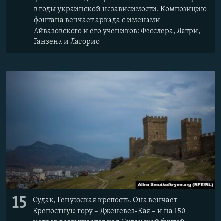
в годы украинской независимости. Композицию
фонтана венчает аркада с именами
Айвазовского и его учеников: Фесслера, Латри,
Ганзена и Лагорио
15
Судак, Генуэзская крепость. Она венчает
Крепостную гору – Дженевез-Кая – и на 150