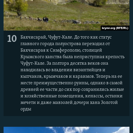
10
Бахчисарай, Чуфут-Кале. До того как статус
главного города полуострова переходил от
Бахчисарая к Симферополю, столицей
Крымского ханства была неприступная крепость
Чуфут-Кале. За полтора десятка веков она
находилась во владении византийцев и
кыпчаков, крымчаков и караимов. Теперь на ее
месте преимущественно руины, однако в самой
древней ее части до сих пор сохранились жилые
и хозяйственные помещения, кенассы, останки
мечети и даже мавзолей дочери хана Золотой
орды