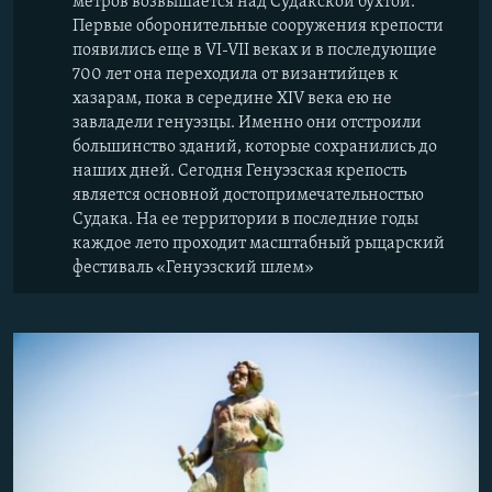
метров возвышается над Судакской бухтой.
Первые оборонительные сооружения крепости
появились еще в VI-VII веках и в последующие
700 лет она переходила от византийцев к
хазарам, пока в середине XIV века ею не
завладели генуэзцы. Именно они отстроили
большинство зданий, которые сохранились до
наших дней. Сегодня Генуэзская крепость
является основной достопримечательностью
Судака. На ее территории в последние годы
каждое лето проходит масштабный рыцарский
фестиваль «Генуэзский шлем»