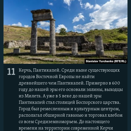
11
Керчь, Пантикапей. Среди ныне существующих
городов Восточной Европы не найти
древнейшего чем Пантикапей. Примерно в 600
году до нашей эры его основали эллины, выходцы
из Милета. А уже в 5 веке до нашей эры
Пантикапей стал столицей Боспорского царства.
Город был ремесленным и культурным центром,
располагал обширной гаванью и торговал хлебом
со всем Средиземноморьем. До настоящего
времени на территории современной Керчи