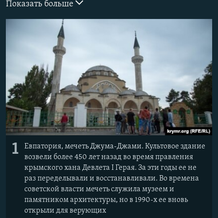
Показать больше
ПРИСОЕДИНЯЙТЕСЬ!
ПОБЕДИТЕЛЕЙ НЕ СУДЯТ?
КРЫМ.НЕПОКОРЕННЫЙ
ELIFBE
УКРАИНСКАЯ ПРОБЛЕМА КРЫМА
Все сайты RFE/RL
1
Евпатория, мечеть Джума-Джами. Культовое здание
возвели более 450 лет назад во время правления
крымского хана Девлета І Герая. За эти годы ее не
раз переделывали и восстанавливали. Во времена
советской власти мечеть служила музеем и
памятником архитектуры, но в 1990-х ее вновь
открыли для верующих