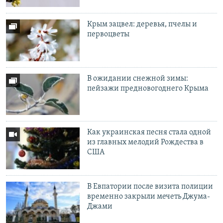
Крым зацвел: деревья, пчелы и
первоцветы
В ожидании снежной зимы:
пейзажи предновогоднего Крыма
Как украинская песня стала одной
из главных мелодий Рождества в
США
В Евпатории после визита полиции
временно закрыли мечеть Джума-
Джами