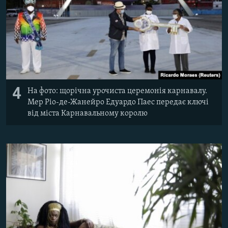
4
На фото: щорічна урочиста церемонія карнавалу.
Мер Ріо-де-Жанейро Едуардо Паес передає ключі
від міста Карнавальному королю