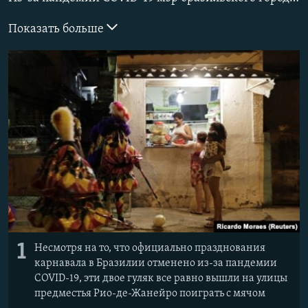
ПРИСОЕДИНЯЙТЕСЬ!
ПОБЕДИТЕЛЕЙ НЕ СУДЯТ?
Показать больше
КРЫМ.НЕПОКОРЕННЫЙ
ELIFBE
УКРАИНСКАЯ ПРОБЛЕМА КРЫМА
Все сайты RFE/RL
1
Несмотря на то, что официально празднования
карнавала в Бразилии отменено из-за пандемии
COVID-19, эти двое гуляк все равно вышли на улицы
предместья Рио-де-Жанейро поиграть с мячом