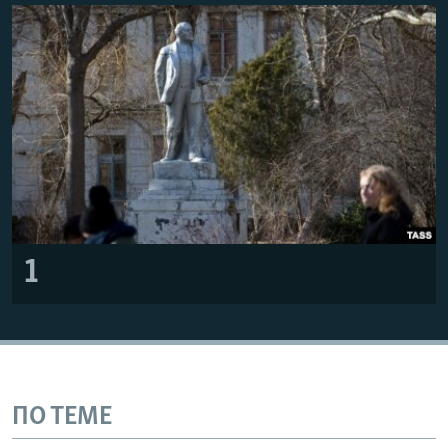
ПРИСОЕДИНЯЙТЕСЬ!
ПОБЕДИТЕЛЕЙ НЕ СУДЯТ?
КРЫМ.НЕПОКОРЕННЫЙ
ELIFBE
УКРАИНСКАЯ ПРОБЛЕМА КРЫМА
Все сайты RFE/RL
1
ПО ТЕМЕ