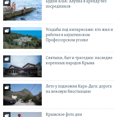
Будни ЮБК: Алупка в аренду без
посредников
Усадьбы под кипарисами: кто жил и
работал в алуштинском
Профессорском уголке
Святыни, быт и трагедии: наследие
коренных народов Крыма
Лето у подножия Кара-Дага: дорога
на вековую биостанцию
Крымское фото дня