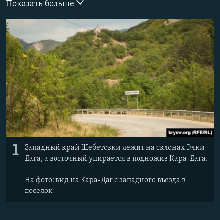
Показать больше
ПРИСОЕДИНЯЙТЕСЬ!
ПОБЕДИТЕЛЕЙ НЕ СУДЯТ?
КРЫМ.НЕПОКОРЕННЫЙ
ELIFBE
УКРАИНСКАЯ ПРОБЛЕМА КРЫМА
Все сайты RFE/RL
1
Западный край Щебетовки лежит на склонах Эчки-
Дага, а восточный упирается в подножие Кара-Дага.
На фото: вид на Кара-Даг с западного въезда в
поселок