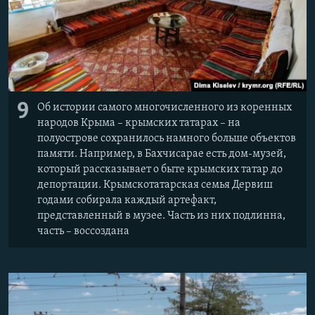
9
Об истории самого многочисленного из коренных
народов Крыма – крымских татарах – на
полуострове сохранилось намного больше объектов
памяти. Например, в Бахчисарае есть дом-музей,
который рассказывает о быте крымских татар до
депортации. Крымскотатарская семья Дервиш
годами собирала каждый артефакт,
представленный в музее. Часть из них подлинна,
часть – воссоздана