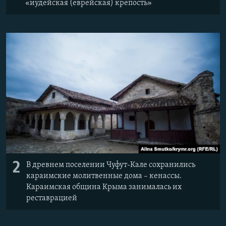
«иудейская (еврейская) крепость»
2
В древнем поселении Чуфут-Кале сохранились
караимские молитвенные дома – кенассы.
Караимская община Крыма занималась их
реставрацией