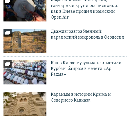
Кофе по-крымскотатарски,
гончарный круг и роспись хной:
как в Киеве прошел крымский
Open Air
Дважды разграбленный:
караимский некрополь в Феодосии
Как в Киеве мусульмане отметили
Курбан-байрам в мечети «Ар-
Рахма»
Караимы в истории Крыма и
Северного Кавказа