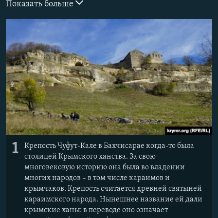
Показать больше
ПРИСОЕДИНЯЙТЕСЬ!
ПОБЕДИТЕЛЕЙ НЕ СУДЯТ?
КРЫМ.НЕПОКОРЕННЫЙ
ELIFBE
УКРАИНСКАЯ ПРОБЛЕМА КРЫМА
Все сайты RFE/RL
1
Крепость Чуфут-Кале в Бахчисарае когда-то была
столицей Крымского ханства. За свою
многовековую историю она была во владении
многих народов – в том числе караимов и
крымчаков. Крепость считается древней святыней
караимского народа. Нынешнее название ей дали
крымские ханы: в переводе оно означает