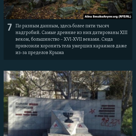
7
По разным данным, здесь более пяти тысяч
надгробий. Самые древние из них датированы XIII
веком, большинство – XVI-XVII веками. Сюда
привозили хоронить тела умерших караимов даже
из-за пределов Крыма