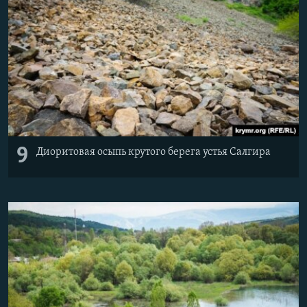
9
Диоритовая осыпь крутого берега устья Салгира