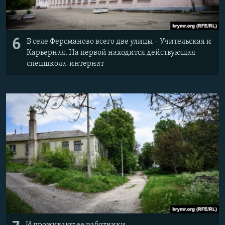
6
В селе Ферсманово всего две улицы – Учительская и
Карьерная. На первой находится действующая
спецшкола-интернат
И проживают ее работники