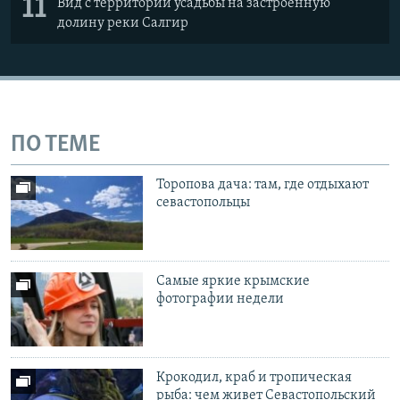
11
​Вид с территории усадьбы на застроенную
долину реки Салгир
ПО ТЕМЕ
Торопова дача: там, где отдыхают
севастопольцы
Самые яркие крымские
фотографии недели
Крокодил, краб и тропическая
рыба: чем живет Севастопольский