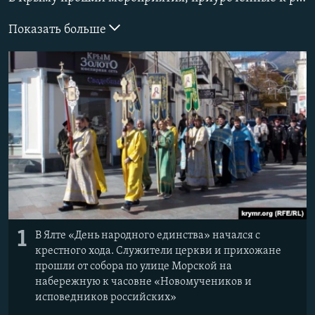
ПРИСОЕДИНЯЙТЕСЬ!
ПОБЕДИТЕЛЕЙ НЕ СУДЯТ?
Показать больше
КРЫМ.НЕПОКОРЕННЫЙ
ELIFBE
УКРАИНСКАЯ ПРОБЛЕМА КРЫМА
Все сайты RFE/RL
1
В Ялте «День народного единства» начался с
крестного хода. Служители церкви и прихожане
прошли от собора по улице Морской на
набережную к часовне «Новомучеников и
исповедников российских»