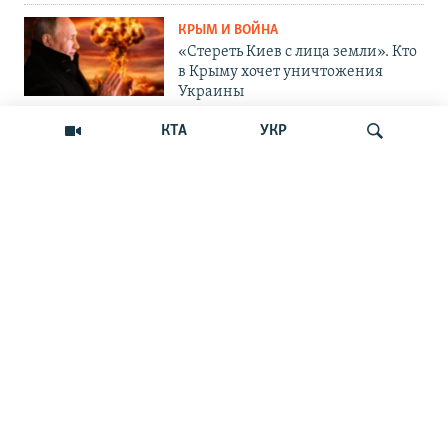
КРЫМ И ВОЙНА
«Стереть Киев с лица земли». Кто
в Крыму хочет уничтожения
Украины
КТА
УКР
ОБЩЕСТВО
Как Россия «мотивирует»
крымских абитуриентов
поступать в вузы Украины
Искать
ОБЩЕСТВО
Война на пляжах и тотальный
контроль: главные вызовы
курортного сезона-2026 в Крыму
ОБЩЕСТВО
«Отдых с талонами на бензин»:
курортный сезон в Крыму