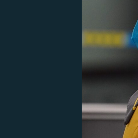
ПОБЕДИТЕЛЕЙ НЕ СУДЯТ?
КРЫМ.НЕПОКОРЕННЫЙ
ELIFBE
УКРАИНСКАЯ ПРОБЛЕМА КРЫМА