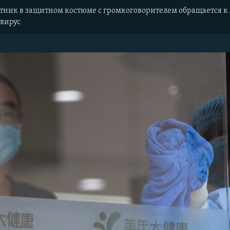
ник в защитном костюме с громкоговорителем обращается к л
авирус