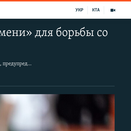
УКР
КТА
мени» для борьбы со
Ситуация с коронавирусом в столице Китая является «чрезвычайно тяжелой», предупредил официальный представитель города 16 июня, когда в Пекине было зарегистрировано 27 новых случаев заражения.