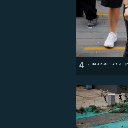
4
Люди в масках и щи