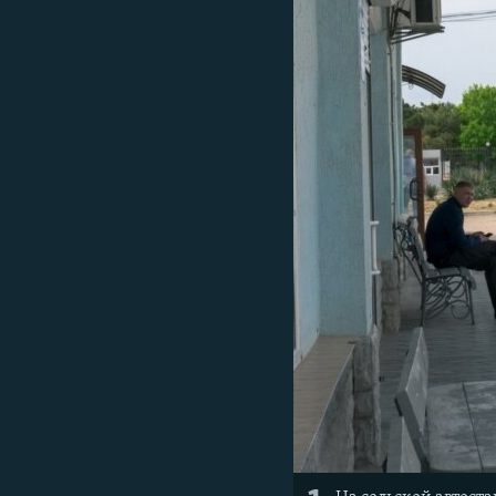
ПОБЕДИТЕЛЕЙ НЕ СУДЯТ?
КРЫМ.НЕПОКОРЕННЫЙ
ELIFBE
УКРАИНСКАЯ ПРОБЛЕМА КРЫМА