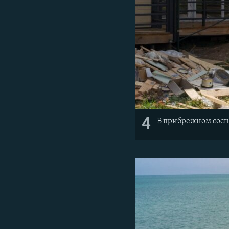
4
В прибрежном сосн