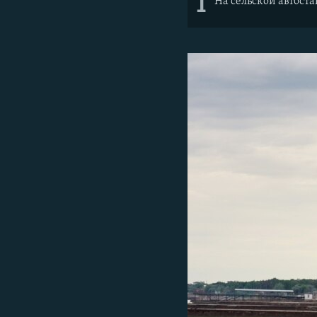
1
На сельской автост