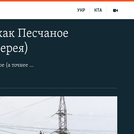
УКР
КТА
как Песчаное
лерея)
Доступ к главному морскому курорту Бахчисарайского района – селу Песчаное (а точнее к его прибрежной зоне) – формально ограничен. На отдельных закрытых территориях местных пансионатов, детских оздоровительных лагерей и кемпингов можно увидеть работающих столяров, уборщиков и охранников. А кое-где – людей, гуляющих у самого среза воды.