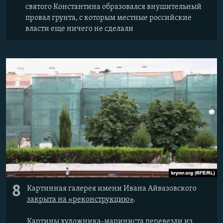
святого Константина образовался внушительный
провал грунта, с которым местные российские
власти еще ничего не сделали
8
Картинная галерея имени Ивана Айвазовского
закрыта на «реконструкцию»
.
Картины художника-мариниста перевезли из