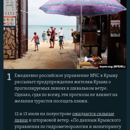
ПРИСОЕДИНЯЙТЕСЬ!
ПОБЕДИТЕЛЕЙ НЕ СУДЯТ?
КРЫМ.НЕПОКОРЕННЫЙ
ELIFBE
УКРАИНСКАЯ ПРОБЛЕМА КРЫМА
Все сайты RFE/RL
1
Ежедневно российское управление МЧС в Крыму
рассылает предупреждения жителям Крыма о
прогнозируемых ливнях и шквальном ветре.
Однако, судя по всему, эти прогнозы не влияют на
желания туристов посещать пляжи.
12 и 13 июля на полуострове
ожидаются сильные
ливни
и штормовой ветер. «По данным Крымского
управления по гидрометеорологии и мониторингу