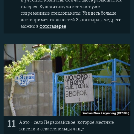
и учебные комнаты. Сейчас здесь размещается
галерея. Купол атриума венчают уже
современные стеклопакеты. Увидеть больше
достопримечательностей Зынджырлы медресе
можно в
фотогалерее
11
А это – село Первомайское, которое местные
жители и севастопольцы чаще