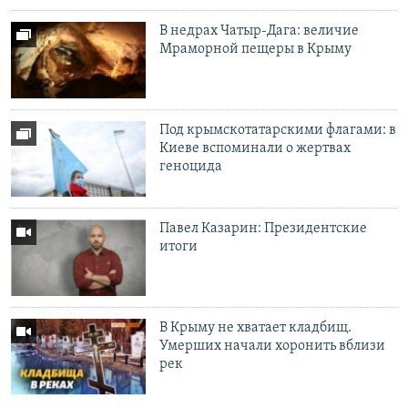
В недрах Чатыр-Дага: величие
Мраморной пещеры в Крыму
Под крымскотатарскими флагами: в
Киеве вспоминали о жертвах
геноцида
Павел Казарин: Президентские
итоги
В Крыму не хватает кладбищ.
Умерших начали хоронить вблизи
рек