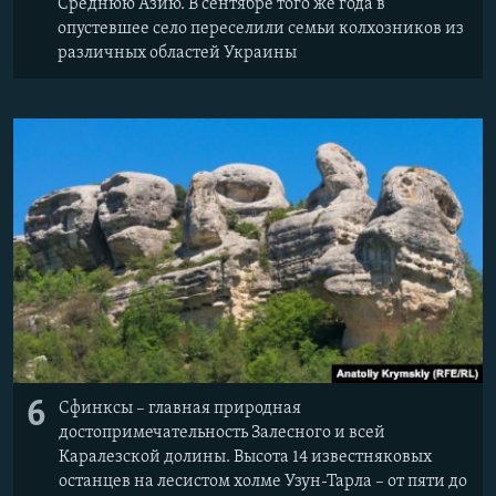
Среднюю Азию. В сентябре того же года в
опустевшее село переселили семьи колхозников из
различных областей Украины
6
Сфинксы – главная природная
достопримечательность Залесного и всей
Каралезской долины. Высота 14 известняковых
останцев на лесистом холме Узун-Тарла – от пяти до