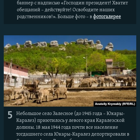
баннер с надписью «Господин президент! Хватит
обещаний – действуйте! Освободите наших
родственников!». Больше фото – в
фотогалерее
5
Небольшое село Залесное (до 1945 года – Юкары-
Каралез) приютилось у левого края Каралезской
долины.
18 мая 1944 года почти все население
тогдашнего села Юкары-Каралез депортировали в