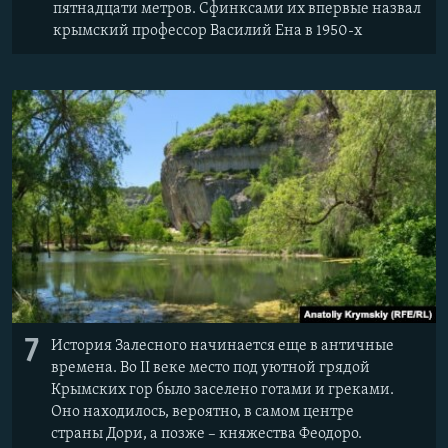
пятнадцати метров. Сфинксами их впервые назвал
крымский профессор Василий Ена в 1950-х
7
История Залесного начинается еще в античные
времена. Во II веке место под уютной грядой
Крымских гор было заселено готами и греками.
Оно находилось, вероятно, в самом центре
страны Дори, а позже – княжества Феодоро.