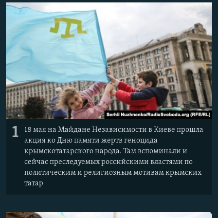
ПРИСОЕДИНЯЙТЕСЬ!
ПОБЕДИТЕЛЕЙ НЕ СУДЯТ?
КРЫМ.НЕПОКОРЕННЫЙ
ELIFBE
УКРАИНСКАЯ ПРОБЛЕМА КРЫМА
Все сайты RFE/RL
1
18 мая на Майдане Независимости в Киеве прошла
акция ко Дню памяти жертв геноцида
крымскотатарского народа. Там вспоминали и
сейчас преследуемых российскими властями по
политическим и религиозным мотивам крымских
татар