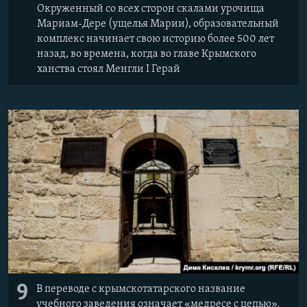
Окруженный со всех сторон скалами урочища
Мариам-Дере (ущелья Марии), образовательный
комплекс начинает свою историю более 500 лет
назад, во времена, когда во главе Крымского
ханства стоял Менгли I Герай
9
В переводе с крымскотатарского название
учебного заведения означает «медресе с цепью».