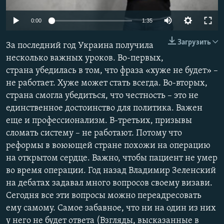
ПРИСОЕДИНЯЙТЕСЬ!
ПОБЕДИТЕЛЕЙ НЕ СУДЯТ?
Auto
0:00
1:35
КРЫМ.НЕПОКОРЕННЫЙ
270p
Загрузить
За последний год Украина получила
ELIFBE
360p
несколько важных уроков. Во-первых,
УКРАИНСКАЯ ПРОБЛЕМА КРЫМА
страна убедилась в том, что фраза «хуже не будет» –
480p
Все сайты RFE/RL
Auto
270p
360p
480p
не работает. Хуже может стать всегда. Во-вторых,
1080p
страна смогла убедиться, что честность – это не
1080p
единственное достоинство для политика. Важен
еще и профессионализм. В-третьих, призывы
сломать систему – не работают. Потому что
реформы в воюющей стране похожи на операцию
на открытом сердце. Важно, чтобы пациент не умер
во время операции. Год назад Владимир Зеленский
на дебатах задавал много вопросов своему визави.
Сегодня все эти вопросы можно переадресовать
ему самому. Самое забавное, что ни на один из них
у него не будет ответа (Взгляды, высказанные в