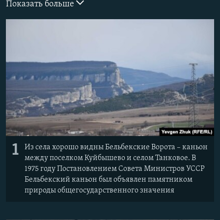
Показать больше
ПРИСОЕДИНЯЙТЕСЬ!
ПОБЕДИТЕЛЕЙ НЕ СУДЯТ?
КРЫМ.НЕПОКОРЕННЫЙ
ELIFBE
УКРАИНСКАЯ ПРОБЛЕМА КРЫМА
Все сайты RFE/RL
1
Из села хорошо видны Бельбекские Ворота – каньон
между поселком Куйбышево и селом Танковое. В
1975 году Постановлением Совета Министров УССР
Бельбекский каньон был объявлен памятником
природы общегосударственного значения