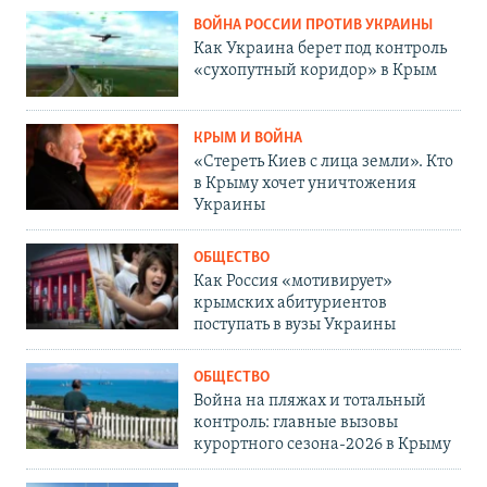
ВОЙНА РОССИИ ПРОТИВ УКРАИНЫ
Как Украина берет под контроль
«сухопутный коридор» в Крым
КРЫМ И ВОЙНА
«Стереть Киев с лица земли». Кто
в Крыму хочет уничтожения
Украины
ОБЩЕСТВО
Как Россия «мотивирует»
крымских абитуриентов
поступать в вузы Украины
ОБЩЕСТВО
Война на пляжах и тотальный
контроль: главные вызовы
курортного сезона-2026 в Крыму